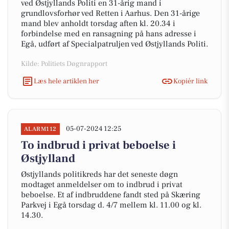
ved Østjyllands Politi en 31-årig mand i
grundlovsforhør ved Retten i Aarhus. Den 31-årige
mand blev anholdt torsdag aften kl. 20.34 i
forbindelse med en ransagning på hans adresse i
Egå, udført af Specialpatruljen ved Østjyllands Politi.
Kilde: Politiets Døgnrapport
Læs hele artiklen her
Kopiér link
05-07-2024 12:25
ALARM112
To indbrud i privat beboelse i
Østjylland
Østjyllands politikreds har det seneste døgn
modtaget anmeldelser om to indbrud i privat
beboelse. Et af indbruddene fandt sted på Skæring
Parkvej i Egå torsdag d. 4/7 mellem kl. 11.00 og kl.
14.30.