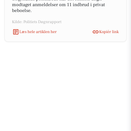
modtaget anmeldelser om 11 indbrud i privat
beboelse.
Kilde: Politiets Døgnrapport
Læs hele artiklen her
Kopiér link