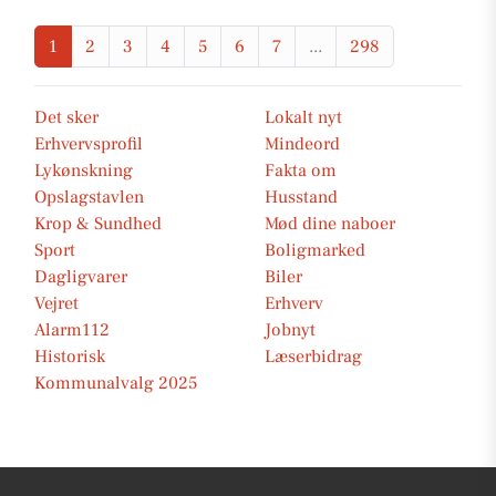
1
2
3
4
5
6
7
...
298
Det sker
Lokalt nyt
Erhvervsprofil
Mindeord
Lykønskning
Fakta om
Opslagstavlen
Husstand
Krop & Sundhed
Mød dine naboer
Sport
Boligmarked
Dagligvarer
Biler
Vejret
Erhverv
Alarm112
Jobnyt
Historisk
Læserbidrag
Kommunalvalg 2025