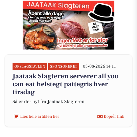
03-08-2026 14:11
OPSLAGSTAVLEN
SPONSORERET
Jaataak Slagteren serverer all you
can eat helstegt pattegris hver
tirsdag
Så er der nyt fra Jaataak Slagteren
Læs hele artiklen her
Kopiér link