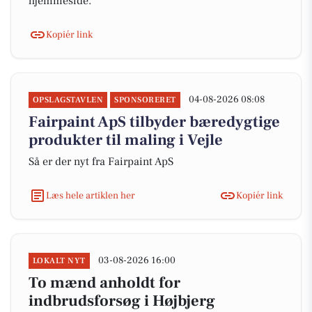
hjemmeside.
Kopiér link
04-08-2026 08:08
OPSLAGSTAVLEN
SPONSORERET
Fairpaint ApS tilbyder bæredygtige
produkter til maling i Vejle
Så er der nyt fra Fairpaint ApS
Læs hele artiklen her
Kopiér link
03-08-2026 16:00
LOKALT NYT
To mænd anholdt for
indbrudsforsøg i Højbjerg