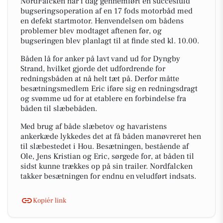
NordFalcken har i dag gennemført en succesfuld
bugseringsoperation af en 17 fods motorbåd med
en defekt startmotor. Henvendelsen om bådens
problemer blev modtaget aftenen før, og
bugseringen blev planlagt til at finde sted kl. 10.00.
Båden lå for anker på lavt vand ud for Dyngby
Strand, hvilket gjorde det udfordrende for
redningsbåden at nå helt tæt på. Derfor måtte
besætningsmedlem Eric iføre sig en redningsdragt
og svømme ud for at etablere en forbindelse fra
båden til slæbebåden.
Med brug af både slæbetov og havaristens
ankerkæde lykkedes det at få båden manøvreret hen
til slæbestedet i Hou. Besætningen, bestående af
Ole, Jens Kristian og Eric, sørgede for, at båden til
sidst kunne trækkes op på sin trailer. Nordfalcken
takker besætningen for endnu en veludført indsats.
Kopiér link