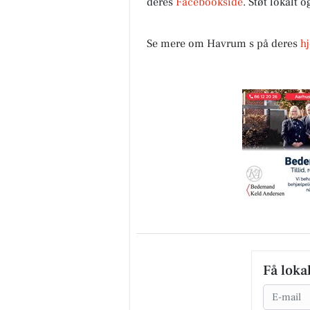
deres
Facebookside
. Støt lokalt 
Se mere om Havrum s på deres
h
Få loka
Email