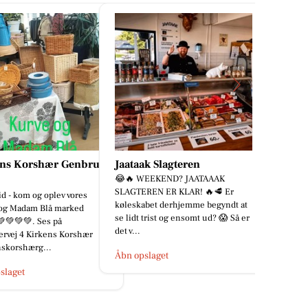
ak Slagteren
Fairpaint ApS
WEEKEND? JAATAAAK
Hvad er undskyldningen for fortsat
REN ER KLAR! 🔥🥩 Er
brug af plastmaling? Plastmaling
abet derhjemme begyndt at
har i mange år været en populær
 trist og ensomt ud? 😱 Så er
løsning inden for bygges...
Åbn opslaget
slaget