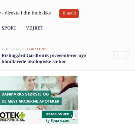
 -
direkte i din indbakke
Tilmeld
SPORT
VEJRET
15 timer siden |
LOKALT NYT
19 timer siden |
V
‹
›
Rishøjgård Gårdbutik præsenterer nye
Sol på vej, 
håndlavede økologiske sæber