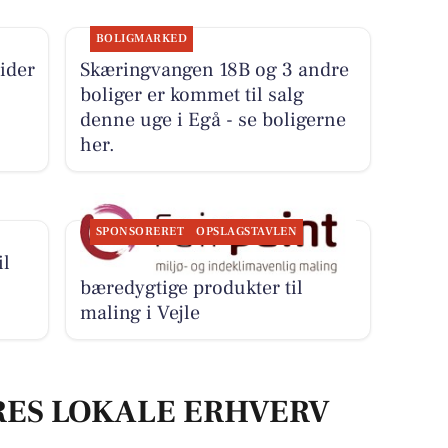
BOLIGMARKED
ider
Skæringvangen 18B og 3 andre
boliger er kommet til salg
denne uge i Egå - se boligerne
her.
SPONSORERET
OPSLAGSTAVLEN
il
Fairpaint ApS tilbyder
bæredygtige produkter til
maling i Vejle
RES LOKALE ERHVERV