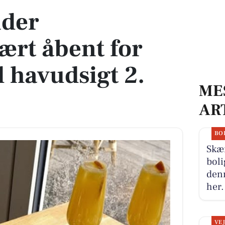
der
ært åbent for
 havudsigt 2.
ME
AR
BO
Skæ
boli
denn
her.
VE