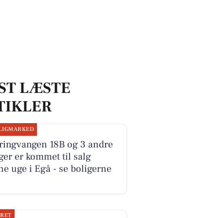
ST LÆSTE
TIKLER
LIGMARKED
ringvangen 18B og 3 andre
ger er kommet til salg
e uge i Egå - se boligerne
JRET