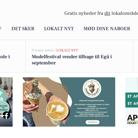
Gratis nyheder fra
dit
lokalområde
V
DET SKER
LOKALT NYT
MØD DINE NABOER
9 timer siden |
LOKALT NYT
ole i
Modelfestival vender tilbage til Egå i
september
or brunch med havudsigt 2. pinsedag