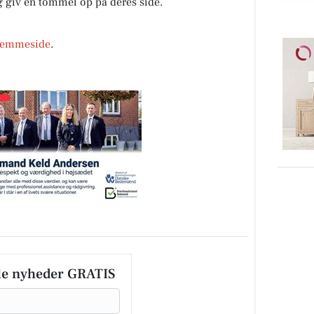
og giv en tommel op på deres side.
jemmeside
.
le nyheder GRATIS