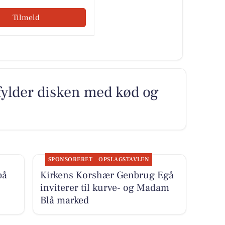
Tilmeld
fylder disken med kød og
SPONSORERET
OPSLAGSTAVLEN
på
Kirkens Korshær Genbrug Egå
inviterer til kurve- og Madam
Blå marked