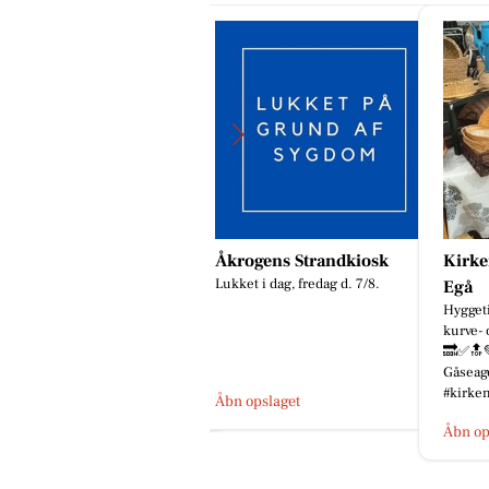
krogens Strandkiosk
Kirkens Korshær Genbrug
Jaata
kket i dag, fredag d. 7/8.
😂🔥 
Egå
SLAGTE
Hyggetid - kom og oplev vores
kølesk
kurve- og Madam Blå marked
se lidt
🔜✅🔝💚💚💚💚. Ses på
det v...
Gåseagervej 4 Kirkens Korshær
#kirkenskorshærg...
bn opslaget
Åbn op
Åbn opslaget