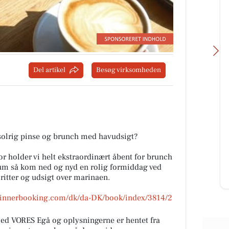
Del artikel
Besøg virksomheden
Åkrogens Strandkiosk
rtsat
Lukket i dag, fredag d. 7/8.
ing
solrig pinse og brunch med havudsigt?
ær
or holder vi helt ekstraordinært åbent for brunch
um så kom ned og nyd en rolig formiddag ved
Åbn opslaget
ritter og udsigt over marinaen.
.dinnerbooking.com/dk/da-DK/book/index/3814/2
d VORES Egå og oplysningerne er hentet fra