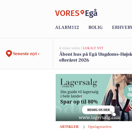
VORES
Egå
ALARM112
BOLIG
ERHVER
6 timer siden |
LOKALT NYT
Seneste nyt ›
Åbent hus på Egå Ungdoms-Højsk
efteråret 2026
Havrum holder ekstraordinært åbent f
ARTIKLER
Opslagstavlen