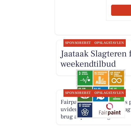
SPONSORERET
OPSLAGSTAVLEN
Jaataak Slagteren 
weekendtilbud
SPONSORERET
OPSLAGSTAVLEN
Fairpaint ApS sætter fokus 
uvidenhed og økonomi bag
brug af plastmaling