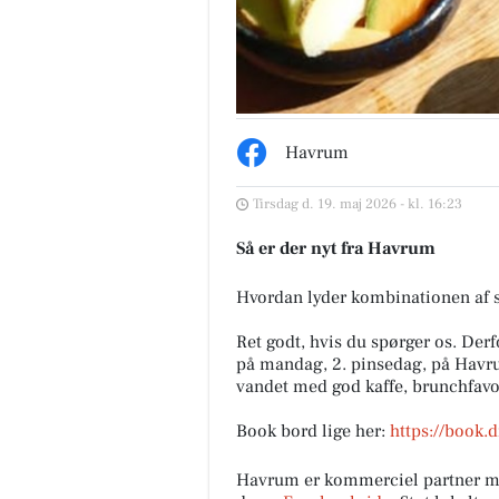
Havrum
Tirsdag d. 19. maj 2026 - kl. 16:23
Fairpaint ApS
Så er der nyt fra Havrum
Hvad er undskyldningen for fo
brug af plastmaling? Plastmal
Hvordan lyder kombinationen af 
har i mange år været en popul
løsning inden for bygges...
Ret godt, hvis du spørger os. Derf
på mandag, 2. pinsedag, på Havr
Åbn opslaget
vandet med god kaffe, brunchfavo
Book bord lige her:
https://book
Havrum er kommerciel partner me