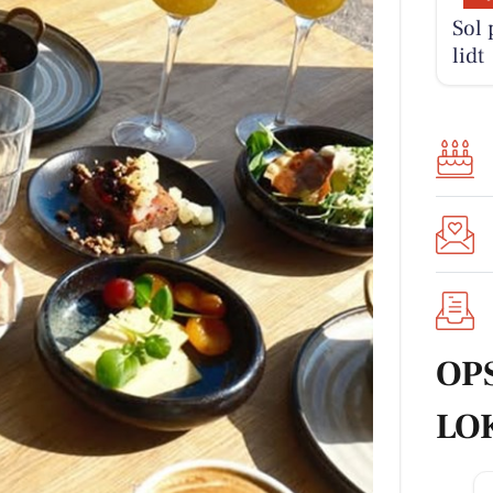
Sol 
lidt
OP
LO