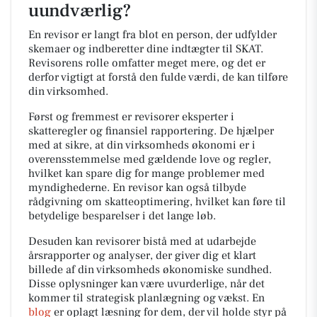
uundværlig?
En revisor er langt fra blot en person, der udfylder
skemaer og indberetter dine indtægter til SKAT.
Revisorens rolle omfatter meget mere, og det er
derfor vigtigt at forstå den fulde værdi, de kan tilføre
din virksomhed.
Først og fremmest er revisorer eksperter i
skatteregler og finansiel rapportering. De hjælper
med at sikre, at din virksomheds økonomi er i
overensstemmelse med gældende love og regler,
hvilket kan spare dig for mange problemer med
myndighederne. En revisor kan også tilbyde
rådgivning om skatteoptimering, hvilket kan føre til
betydelige besparelser i det lange løb.
Desuden kan revisorer bistå med at udarbejde
årsrapporter og analyser, der giver dig et klart
billede af din virksomheds økonomiske sundhed.
Disse oplysninger kan være uvurderlige, når det
kommer til strategisk planlægning og vækst. En
b
log
er oplagt læsning for dem, der vil holde styr på