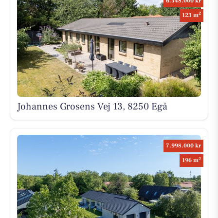
6.548.000 kr
2
123 m
Johannes Grosens Vej 13, 8250 Egå
7.998.000 kr
2
196 m