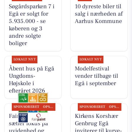
Søgårdsparken 7 i
10 dyreste biler til
Egå er solgt for
salg i nærheden af
5.935.000 - se
Aarhus Kommune
køberen og 3
andre solgte
boliger
LOKALT NYT
LOKALT NYT
Åbent hus på Egå
Modelfestival
Ungdoms-
vender tilbage til
Højskole i
Egå i september
efteråret 2026
SPONSORERET
OPSLAGSTAVLEN
SPONSORERET
OPSLAGSTAVLEN
Fairpaint ApS
Kirkens Korshær
sætter fokus på
Genbrug Egå
uvidenhed og
inviterer til kurve-