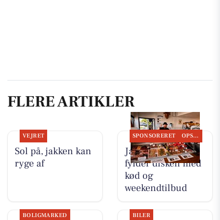
FLERE ARTIKLER
VEJRET
SPONSORERET
OPSLAGSTAVLEN
Sol på, jakken kan
Jaataak Slagteren
ryge af
fylder disken med
kød og
weekendtilbud
BOLIGMARKED
BILER