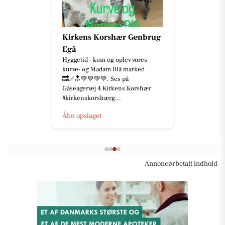
Kirkens Korshær Genbrug
Egå
Hyggetid - kom og oplev vores
kurve- og Madam Blå marked
🔜✅🔝💚💚💚💚. Ses på
Gåseagervej 4 Kirkens Korshær
#kirkenskorshærg...
Åbn opslaget
Annoncørbetalt indhold