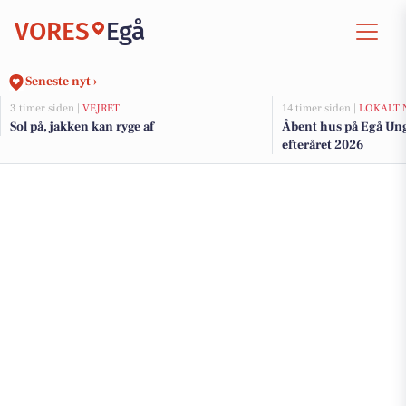
VORES
Egå
Seneste nyt ›
3 timer siden |
VEJRET
14 timer siden |
LOKALT 
Sol på, jakken kan ryge af
Åbent hus på Egå Un
efteråret 2026