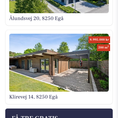
Ålundsvej 20, 8250 Egå
8.995.000 kr
2
200 m
Klirevej 14, 8250 Egå