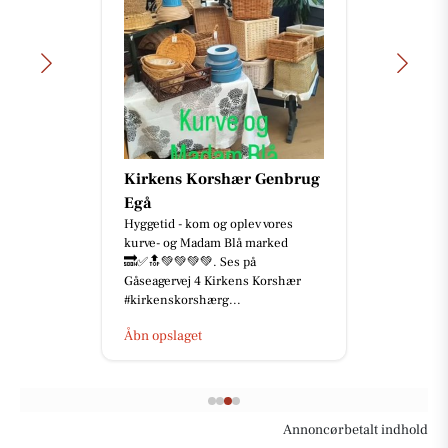
Kirkens Korshær Genbrug
Egå
Hyggetid - kom og oplev vores
kurve- og Madam Blå marked
🔜✅🔝💚💚💚💚. Ses på
Gåseagervej 4 Kirkens Korshær
#kirkenskorshærg...
Åbn opslaget
Annoncørbetalt indhold