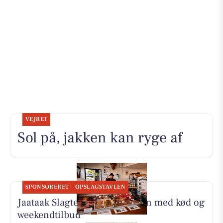
VEJRET
Sol på, jakken kan ryge af
SPONSORERET
OPSLAGSTAVLEN
Jaataak Slagteren fylder disken med kød og
weekendtilbud