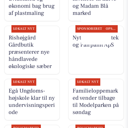
økonomi bag brug
og Madam Blå
af plastmaling
marked
LOKALT NYT
SPONSORERET
OPSLAGSTAVLEN
Rishøjgård
Nyt fra Egå Apotek
Gårdbutik
og Fairpaint ApS
præsenterer nye
håndlavede
økologiske sæber
LOKALT NYT
LOKALT NYT
Egå Ungdoms-
Familieloppemark
højskole klar til ny
ed vender tilbage
undervisningsperi
til Modelparken på
ode
søndag