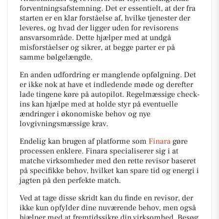
forventningsafstemning. Det er essentielt, at der fra
starten er en klar forståelse af, hvilke tjenester der
leveres, og hvad der ligger uden for revisorens
ansvarsområde. Dette hjælper med at undgå
misforståelser og sikrer, at begge parter er på
samme bølgelængde.
En anden udfordring er manglende opfølgning. Det
er ikke nok at have et indledende møde og derefter
lade tingene køre på autopilot. Regelmæssige check-
ins kan hjælpe med at holde styr på eventuelle
ændringer i økonomiske behov og nye
lovgivningsmæssige krav.
Endelig kan brugen af platforme som
Finara
gøre
processen enklere. Finara specialiserer sig i at
matche virksomheder med den rette revisor baseret
på specifikke behov, hvilket kan spare tid og energi i
jagten på den perfekte match.
Ved at tage disse skridt kan du finde en revisor, der
ikke kun opfylder dine nuværende behov, men også
hjælper med at fremtidssikre din virksomhed. Besøg