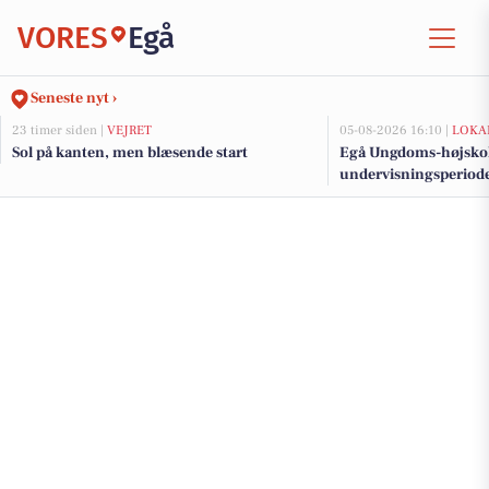
VORES
Egå
Seneste nyt ›
23 timer siden |
VEJRET
05-08-2026 16:10 |
LOKA
Sol på kanten, men blæsende start
Egå Ungdoms-højskole
undervisningsperiod