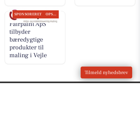
SPONSORERET
OPSLAGSTAVLEN
Fairpaint ApS
tilbyder
bæredygtige
produkter til
maling i Vejle
Tilmeld nyhedsbrev
VORES
Egå