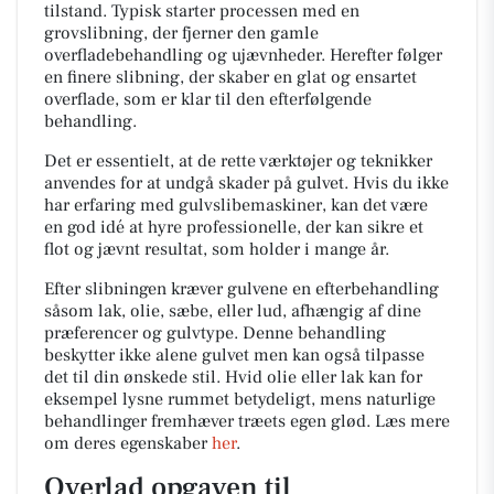
tilstand. Typisk starter processen med en
grovslibning, der fjerner den gamle
overfladebehandling og ujævnheder. Herefter følger
en finere slibning, der skaber en glat og ensartet
overflade, som er klar til den efterfølgende
behandling.
Det er essentielt, at de rette værktøjer og teknikker
anvendes for at undgå skader på gulvet. Hvis du ikke
har erfaring med gulvslibemaskiner, kan det være
en god idé at hyre professionelle, der kan sikre et
flot og jævnt resultat, som holder i mange år.
Efter slibningen kræver gulvene en efterbehandling
såsom lak, olie, sæbe, eller lud, afhængig af dine
præferencer og gulvtype. Denne behandling
beskytter ikke alene gulvet men kan også tilpasse
det til din ønskede stil. Hvid olie eller lak kan for
eksempel lysne rummet betydeligt, mens naturlige
behandlinger fremhæver træets egen glød. Læs mere
om deres egenskaber
her
.
Overlad opgaven til