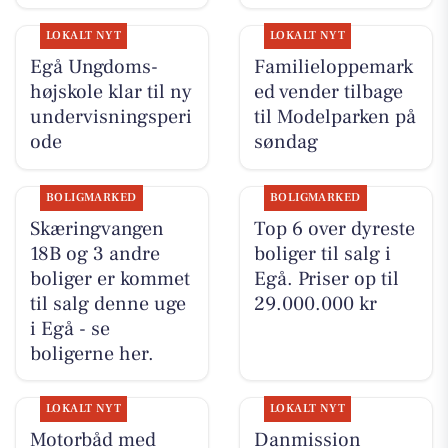
LOKALT NYT
LOKALT NYT
Egå Ungdoms-
Familieloppemark
højskole klar til ny
ed vender tilbage
undervisningsperi
til Modelparken på
ode
søndag
BOLIGMARKED
BOLIGMARKED
Skæringvangen
Top 6 over dyreste
18B og 3 andre
boliger til salg i
boliger er kommet
Egå. Priser op til
til salg denne uge
29.000.000 kr
i Egå - se
boligerne her.
LOKALT NYT
LOKALT NYT
Motorbåd med
Danmission