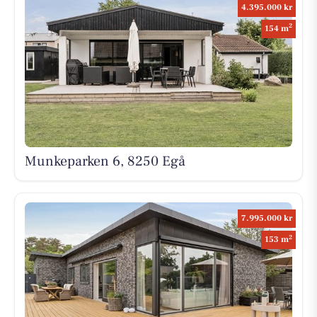
4.395.000 kr
2
154 m
Munkeparken 6, 8250 Egå
7.995.000 kr
2
153 m