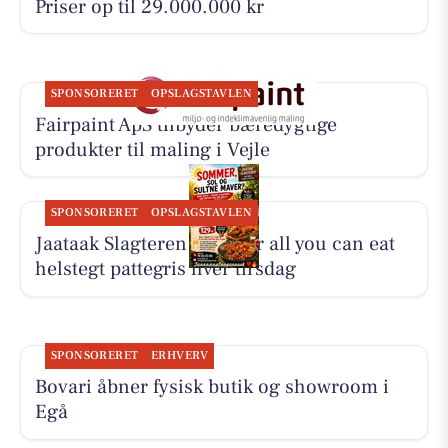
Priser op til 29.000.000 kr
SPONSORERET
OPSLAGSTAVLEN
Fairpaint ApS tilbyder bæredygtige
produkter til maling i Vejle
SPONSORERET
OPSLAGSTAVLEN
Jaataak Slagteren serverer all you can eat
helstegt pattegris hver tirsdag
SPONSORERET
ERHVERV
Bovari åbner fysisk butik og showroom i
Egå