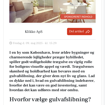
Klikko ApS
Del artikel
Fredag d. 09. maj 2025 - kl. 15:29
I en by som København, hvor ældre bygninger og
charmerende lejligheder præger bybilledet,
spiller godt vedligeholdte trægulve en vigtig rolle
for boligens visuelle appel og værdi. Trægulvenes
skønhed og holdbarhed kan bevares med en
gulvafslibning, der giver dem nyt liv og glans. Lad
os dykke ned i, hvad en gulvafslibning indebærer,
hvorfor det kan være en god investering, samt
hvordan det kan udføres med stor omhu.
Hvorfor vælge gulvafslibning?