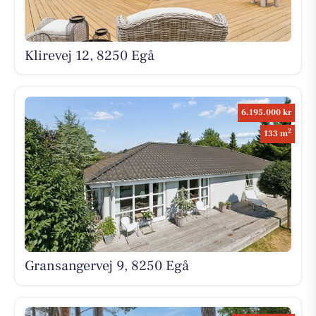
Klirevej 12, 8250 Egå
6.195.000 kr
2
133 m
Gransangervej 9, 8250 Egå