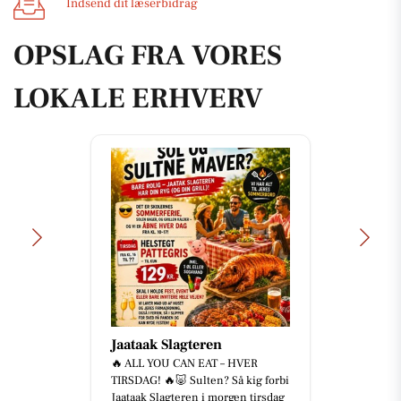
Indsend dit læserbidrag
OPSLAG FRA VORES
LOKALE ERHVERV
Jaataak Slagteren
🔥 ALL YOU CAN EAT – HVER
TIRSDAG! 🔥🐷 Sulten? Så kig forbi
Jaataak Slagteren i morgen tirsdag