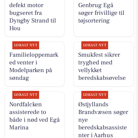
defekt motor
Genbrug Egå
bugseret fra
søger frivillige til
Dyngby Strand til
tøjsortering
Hou
LOKALT NYT
LOKALT NYT
Familieloppemark
Smukfest sikrer
ed venter i
tryghed med
Modelparken på
vellykket
søndag
beredskabsøvelse
LOKALT NYT
LOKALT NYT
Nordfalcken
Østjyllands
assisterede to
Brandvæsen søger
både i nød ved Egå
nye
Marina
beredskabsassiste
nter i Aarhus