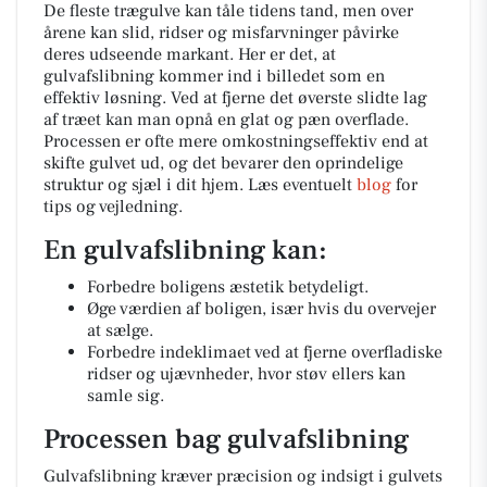
De fleste trægulve kan tåle tidens tand, men over
årene kan slid, ridser og misfarvninger påvirke
deres udseende markant. Her er det, at
gulvafslibning kommer ind i billedet som en
effektiv løsning. Ved at fjerne det øverste slidte lag
af træet kan man opnå en glat og pæn overflade.
Processen er ofte mere omkostningseffektiv end at
skifte gulvet ud, og det bevarer den oprindelige
struktur og sjæl i dit hjem. Læs eventuelt
blog
for
tips og vejledning.
En gulvafslibning kan:
Forbedre boligens æstetik betydeligt.
Øge værdien af boligen, især hvis du overvejer
at sælge.
Forbedre indeklimaet ved at fjerne overfladiske
ridser og ujævnheder, hvor støv ellers kan
samle sig.
Processen bag gulvafslibning
Gulvafslibning kræver præcision og indsigt i gulvets