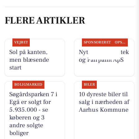
FLERE ARTIKLER
VEJRET
SPONSORERET
OPSLAGSTAVLEN
Sol på kanten,
Nyt fra Egå Apotek
men blæsende
og Fairpaint ApS
start
BOLIGMARKED
BILER
Søgårdsparken 7 i
10 dyreste biler til
Egå er solgt for
salg i nærheden af
5.935.000 - se
Aarhus Kommune
køberen og 3
andre solgte
boliger