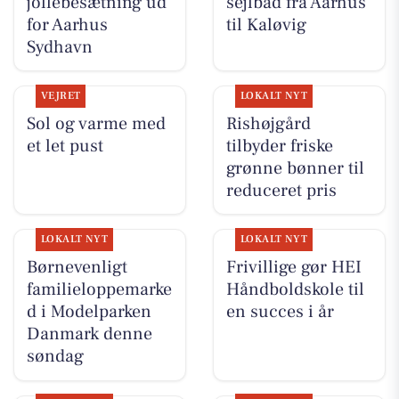
jollebesætning ud
sejlbåd fra Aarhus
for Aarhus
til Kaløvig
Sydhavn
VEJRET
LOKALT NYT
Sol og varme med
Rishøjgård
et let pust
tilbyder friske
grønne bønner til
reduceret pris
LOKALT NYT
LOKALT NYT
Børnevenligt
Frivillige gør HEI
familieloppemarke
Håndboldskole til
d i Modelparken
en succes i år
Danmark denne
søndag