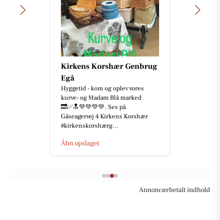
Kirkens Korshær Genbrug
Egå
Hyggetid - kom og oplev vores
kurve- og Madam Blå marked
🔜✅🔝💚💚💚💚. Ses på
Gåseagervej 4 Kirkens Korshær
#kirkenskorshærg...
Åbn opslaget
Annoncørbetalt indhold