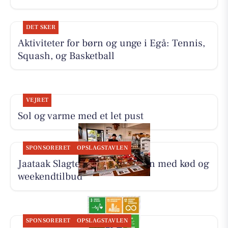
DET SKER
Aktiviteter for børn og unge i Egå: Tennis,
Squash, og Basketball
VEJRET
Sol og varme med et let pust
SPONSORERET
OPSLAGSTAVLEN
Jaataak Slagteren fylder disken med kød og
weekendtilbud
SPONSORERET
OPSLAGSTAVLEN