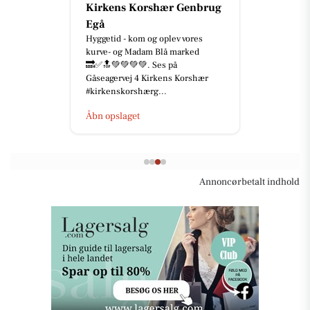
Kirkens Korshær Genbrug
Egå
Hyggetid - kom og oplev vores
kurve- og Madam Blå marked
🔜✅🔝💚💚💚💚. Ses på
Gåseagervej 4 Kirkens Korshær
#kirkenskorshærg...
Åbn opslaget
Annoncørbetalt indhold