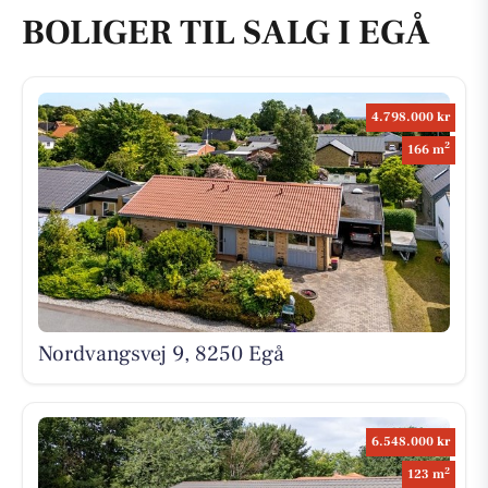
BOLIGER TIL SALG I EGÅ
4.798.000 kr
2
166 m
Nordvangsvej 9, 8250 Egå
6.548.000 kr
2
123 m