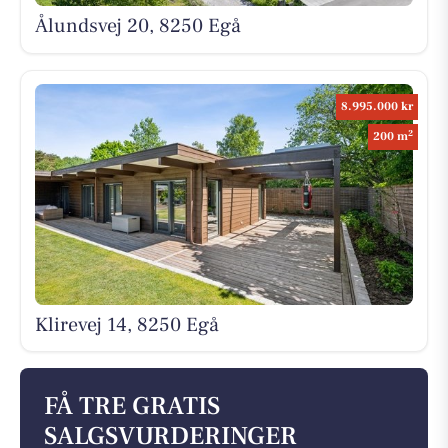
Ålundsvej 20, 8250 Egå
8.995.000 kr
2
200 m
Klirevej 14, 8250 Egå
FÅ TRE GRATIS
SALGSVURDERINGER