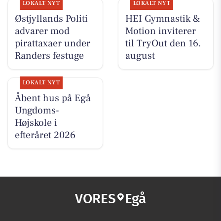
LOKALT NYT
LOKALT NYT
Østjyllands Politi
HEI Gymnastik &
advarer mod
Motion inviterer
pirattaxaer under
til TryOut den 16.
Randers festuge
august
LOKALT NYT
Åbent hus på Egå
Ungdoms-
Højskole i
efteråret 2026
VORES
Egå