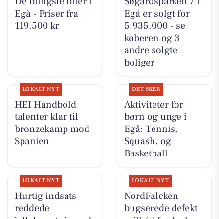
De billigste biler i
Søgårdsparken 7 i
Egå - Priser fra
Egå er solgt for
119.500 kr
5.935.000 - se
køberen og 3
andre solgte
boliger
LOKALT NYT
DET SKER
HEI Håndbold
Aktiviteter for
talenter klar til
børn og unge i
bronzekamp mod
Egå: Tennis,
Spanien
Squash, og
Basketball
LOKALT NYT
LOKALT NYT
Hurtig indsats
NordFalcken
reddede
bugserede defekt