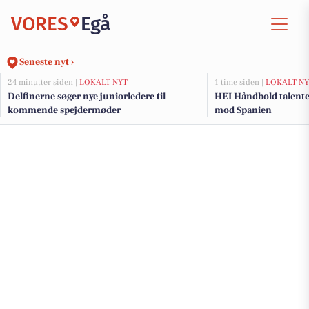
VORES
Egå
Seneste nyt ›
24 minutter siden |
LOKALT NYT
1 time siden |
LOKALT NY
Delfinerne søger nye juniorledere til
HEI Håndbold talente
kommende spejdermøder
mod Spanien