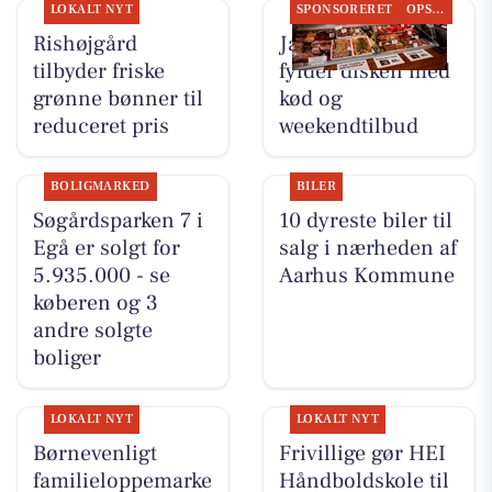
LOKALT NYT
SPONSORERET
OPSLAGSTAVLEN
Rishøjgård
Jaataak Slagteren
tilbyder friske
fylder disken med
grønne bønner til
kød og
reduceret pris
weekendtilbud
BOLIGMARKED
BILER
Søgårdsparken 7 i
10 dyreste biler til
Egå er solgt for
salg i nærheden af
5.935.000 - se
Aarhus Kommune
køberen og 3
andre solgte
boliger
LOKALT NYT
LOKALT NYT
Børnevenligt
Frivillige gør HEI
familieloppemarke
Håndboldskole til