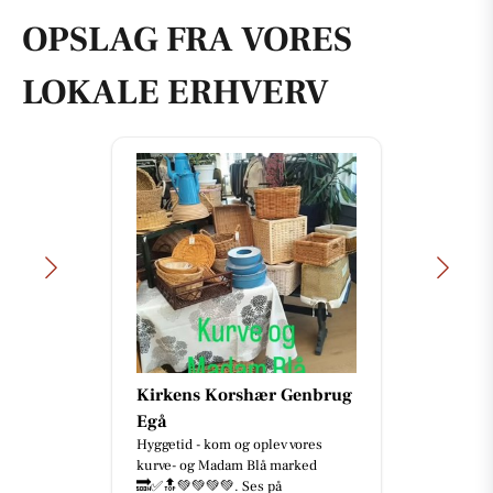
OPSLAG FRA VORES
LOKALE ERHVERV
Kirkens Korshær Genbrug
Egå
Hyggetid - kom og oplev vores
kurve- og Madam Blå marked
🔜✅🔝💚💚💚💚. Ses på