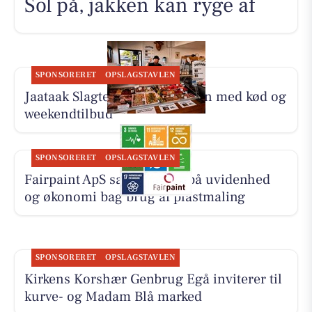
Sol på, jakken kan ryge af
SPONSORERET
OPSLAGSTAVLEN
Jaataak Slagteren fylder disken med kød og
weekendtilbud
SPONSORERET
OPSLAGSTAVLEN
Fairpaint ApS sætter fokus på uvidenhed
og økonomi bag brug af plastmaling
SPONSORERET
OPSLAGSTAVLEN
Kirkens Korshær Genbrug Egå inviterer til
kurve- og Madam Blå marked