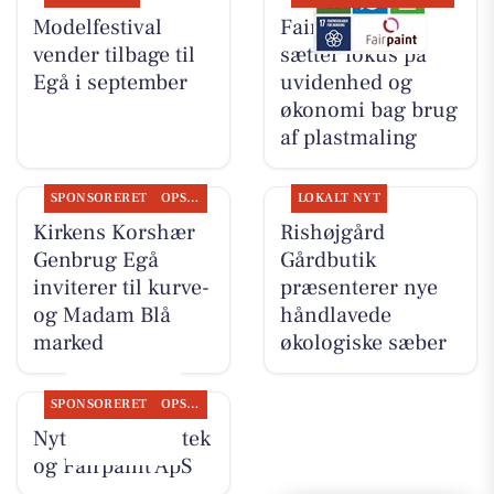
Modelfestival
Fairpaint ApS
vender tilbage til
sætter fokus på
Egå i september
uvidenhed og
økonomi bag brug
af plastmaling
SPONSORERET
OPSLAGSTAVLEN
LOKALT NYT
Kirkens Korshær
Rishøjgård
Genbrug Egå
Gårdbutik
inviterer til kurve-
præsenterer nye
og Madam Blå
håndlavede
marked
økologiske sæber
SPONSORERET
OPSLAGSTAVLEN
Nyt fra Egå Apotek
og Fairpaint ApS