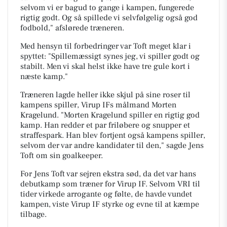
selvom vi er bagud to gange i kampen, fungerede
rigtig godt. Og så spillede vi selvfølgelig også god
fodbold," afslørede træneren.
Med hensyn til forbedringer var Toft meget klar i
spyttet: "Spillemæssigt synes jeg, vi spiller godt og
stabilt. Men vi skal helst ikke have tre gule kort i
næste kamp."
Træneren lagde heller ikke skjul på sine roser til
kampens spiller, Virup IFs målmand Morten
Kragelund. "Morten Kragelund spiller en rigtig god
kamp. Han redder et par friløbere og snupper et
straffespark. Han blev fortjent også kampens spiller,
selvom der var andre kandidater til den," sagde Jens
Toft om sin goalkeeper.
For Jens Toft var sejren ekstra sød, da det var hans
debutkamp som træner for Virup IF. Selvom VRI til
tider virkede arrogante og følte, de havde vundet
kampen, viste Virup IF styrke og evne til at kæmpe
tilbage.