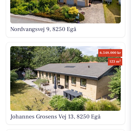
Nordvangsvej 9, 8250 Egå
6.548.000 kr
2
123 m
Johannes Grosens Vej 13, 8250 Egå