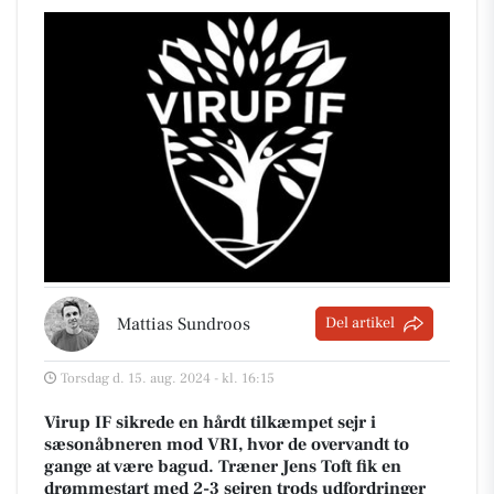
Mattias Sundroos
Del artikel
Torsdag d. 15. aug. 2024 - kl. 16:15
Virup IF sikrede en hårdt tilkæmpet sejr i
sæsonåbneren mod VRI, hvor de overvandt to
gange at være bagud. Træner Jens Toft fik en
drømmestart med 2-3 sejren trods udfordringer