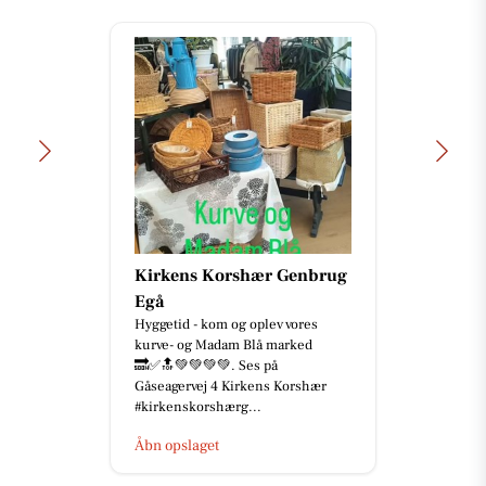
Kirkens Korshær Genbrug
Egå
Hyggetid - kom og oplev vores
kurve- og Madam Blå marked
🔜✅🔝💚💚💚💚. Ses på
Gåseagervej 4 Kirkens Korshær
#kirkenskorshærg...
Åbn opslaget