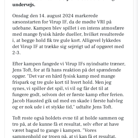
undervejs.
Onsdag den 14. august 2024 markerede
sæsonstarten for Virup IF, da de mødte VRI på
udebane. Kampen blev spillet i en intens atmosfære
med mange fysisk hårde dueller, hvilket resulterede
i, at begge hold fik tre gule kort. Alligevel lykkedes
det Virup IF at trække sig sejrrigt ud af opgøret med
2-3.
Efter kampen fangede vi Virup IFs nyindsatte træner,
Jens Toft, for at få hans reaktion på det spændende
opgør. "Det var en hård fysisk kamp med mange
frispark og tre gule kort til hvert hold. Men jeg
synes, vi spiller det spil, vi vil og får det til at
fungere godt, selvom det er første kamp efter ferien.
Jacob Hausted gik ud med en skade i første halvleg
og er nok ude i et stykke tid," udtalte Jens Toft.
Toft roste også holdets evne til at holde sammen og
tro på, at de kunne få et resultat, selv efter at have
været bagud to gange i kampen. "Vores
sammenhold og troen på, at vi kan få et resultat,