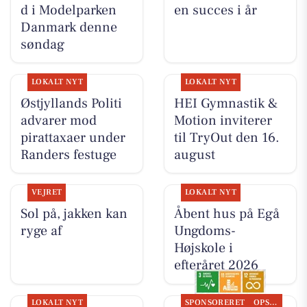
d i Modelparken
en succes i år
Danmark denne
søndag
LOKALT NYT
LOKALT NYT
Østjyllands Politi
HEI Gymnastik &
advarer mod
Motion inviterer
pirattaxaer under
til TryOut den 16.
Randers festuge
august
VEJRET
LOKALT NYT
Sol på, jakken kan
Åbent hus på Egå
ryge af
Ungdoms-
Højskole i
efteråret 2026
LOKALT NYT
SPONSORERET
OPSLAGSTAVLEN