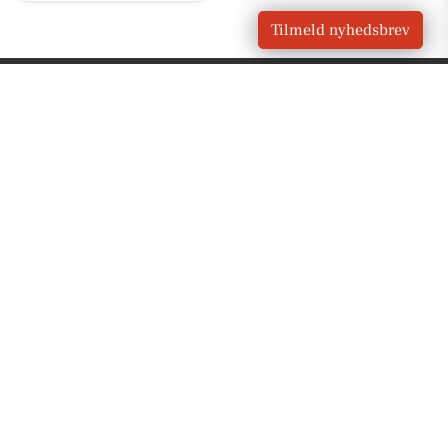
Tilmeld nyhedsbrev
VORES
Egå
OM VORES DIGITAL
Om os
For annoncører
Vilkår og Privatlivspolitik
Kontakt VORES Digital
Administrer samtykke