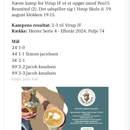
Næste kamp for Virup IF er et opgør imod Pen15
Reunited (2). Det udspiller sig i
Virup Skole
d. 19.
august klokken 19:15.
Kampens resultat:
2-3
til Virup IF
Række:
Herrer Serie 4 - Efterår 2024, Pulje 74
Mål
24'
1-0
44'
1-1
Simon jacobsen
54'
2-1
80'
2-2
Jacob knudsen
89'
2-3
Jacob knudsen
Kilde: Jens Toft