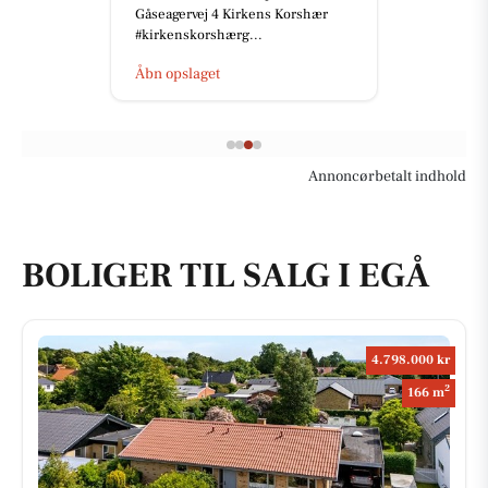
Gåseagervej 4 Kirkens Korshær
#kirkenskorshærg...
Åbn opslaget
Annoncørbetalt indhold
BOLIGER TIL SALG I EGÅ
4.798.000 kr
2
166 m