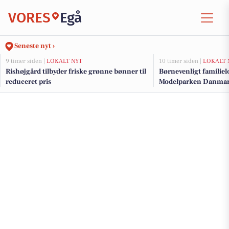
VORES
Egå
Seneste nyt ›
9 timer siden |
LOKALT NYT
10 timer siden |
LOKALT 
Rishøjgård tilbyder friske grønne bønner til
Børnevenligt familie
reduceret pris
Modelparken Danmar