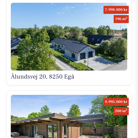
7.998.000 kr
2
196 m
Ålundsvej 20, 8250 Egå
8.995.000 kr
2
200 m