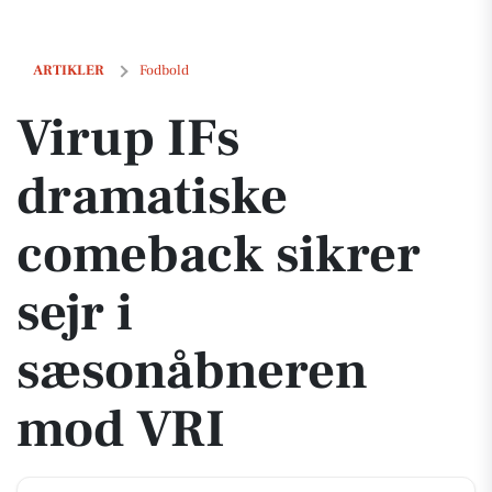
Virup IFs dramatiske comeback sikrer sejr i sæsonåbneren mod VRI
ARTIKLER
Fodbold
Virup IFs
dramatiske
comeback sikrer
sejr i
sæsonåbneren
mod VRI