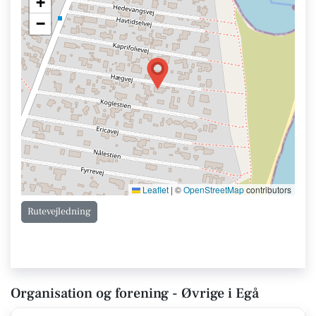
+
−
Leaflet
|
©
OpenStreetMap
contributors
Rutevejledning
Organisation og forening - Øvrige i Egå