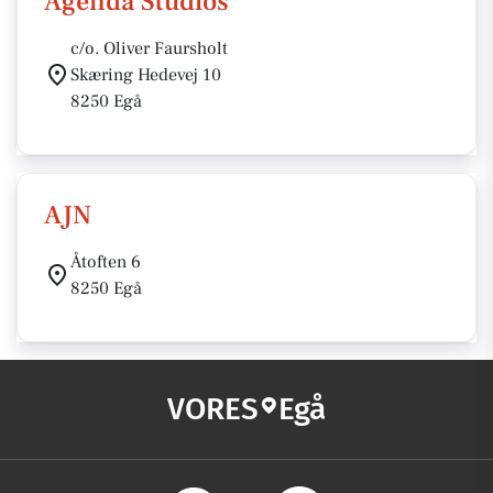
Agenda Studios
c/o. Oliver Faursholt
Skæring Hedevej 10
8250 Egå
AJN
Åtoften 6
8250 Egå
VORES
Egå