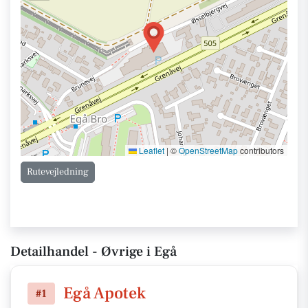
Leaflet
|
©
OpenStreetMap
contributors
Rutevejledning
Detailhandel - Øvrige i Egå
Egå Apotek
#1