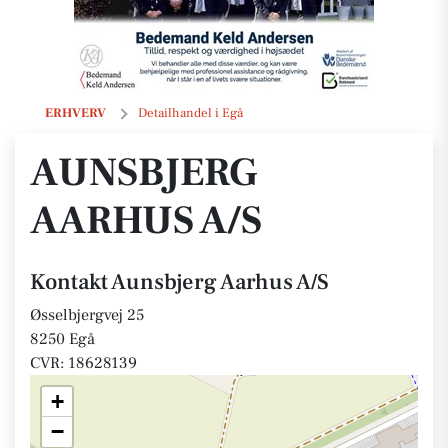
Aunsbjerg Aarhus A/S
ERHVERV
Detailhandel i Egå
AUNSBJERG
AARHUS A/S
Kontakt Aunsbjerg Aarhus A/S
Øsselbjergvej 25
8250 Egå
CVR: 18628139
+
−