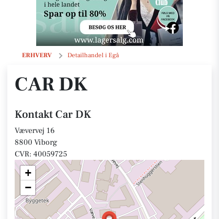
Car DK
ERHVERV
Detailhandel i Egå
CAR DK
Kontakt Car DK
Vævervej 16
8800 Viborg
CVR: 40059725
+
−