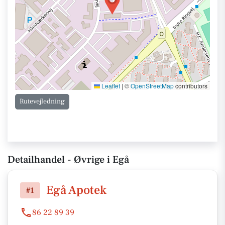
Leaflet
|
©
OpenStreetMap
contributors
Rutevejledning
Detailhandel - Øvrige i Egå
Egå Apotek
#1
86 22 89 39