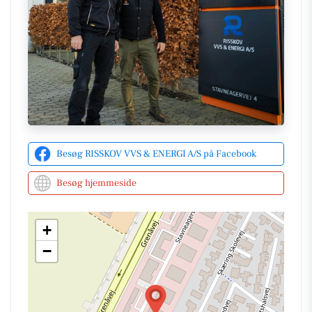
Besøg RISSKOV VVS & ENERGI A/S på Facebook
Besøg hjemmeside
+
−