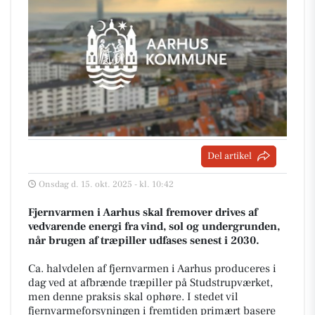
Del artikel
Onsdag d. 15. okt. 2025 - kl. 10:42
Fjernvarmen i Aarhus skal fremover drives af
vedvarende energi fra vind, sol og undergrunden,
når brugen af træpiller udfases senest i 2030.
Ca. halvdelen af fjernvarmen i Aarhus produceres i
dag ved at afbrænde træpiller på Studstrupværket,
men denne praksis skal ophøre. I stedet vil
fjernvarmeforsyningen i fremtiden primært basere