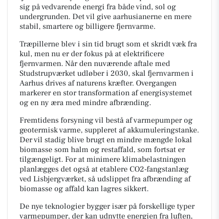
sig på vedvarende energi fra både vind, sol og
undergrunden. Det vil give aarhusianerne en mere
stabil, smartere og billigere fjernvarme.
Træpillerne blev i sin tid brugt som et skridt væk fra
kul, men nu er der fokus på at elektrificere
fjernvarmen. Når den nuværende aftale med
Studstrupværket udløber i 2030, skal fjernvarmen i
Aarhus drives af naturens kræfter. Overgangen
markerer en stor transformation af energisystemet
og en ny æra med mindre afbrænding.
Fremtidens forsyning vil bestå af varmepumper og
geotermisk varme, suppleret af akkumuleringstanke.
Der vil stadig blive brugt en mindre mængde lokal
biomasse som halm og restaffald, som fortsat er
tilgængeligt. For at minimere klimabelastningen
planlægges det også at etablere CO2-fangstanlæg
ved Lisbjergværket, så udslippet fra afbrænding af
biomasse og affald kan lagres sikkert.
De nye teknologier bygger især på forskellige typer
varmepumper, der kan udnytte energien fra luften,