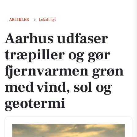
Aarhus udfaser træpiller og gør fjernvarmen grøn med vind, sol og g
ARTIKLER
Lokalt nyt
Aarhus udfaser
træpiller og gør
fjernvarmen grøn
med vind, sol og
geotermi