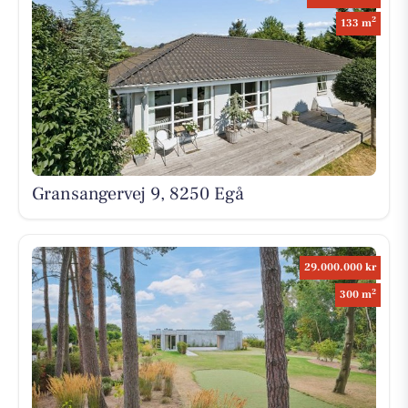
2
133 m
Gransangervej 9, 8250 Egå
29.000.000 kr
2
300 m