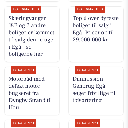
BOLIGMARKED
BOLIGMARKED
Skæringvangen
Top 6 over dyreste
18B og 3 andre
boliger til salg i
boliger er kommet
Egå. Priser op til
til salg denne uge
29.000.000 kr
i Egå - se
boligerne her.
LOKALT NYT
LOKALT NYT
Motorbåd med
Danmission
defekt motor
Genbrug Egå
bugseret fra
søger frivillige til
Dyngby Strand til
tøjsortering
Hou
LOKALT NYT
LOKALT NYT