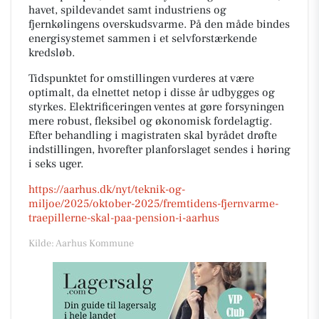
havet, spildevandet samt industriens og
fjernkølingens overskudsvarme. På den måde bindes
energisystemet sammen i et selvforstærkende
kredsløb.
Tidspunktet for omstillingen vurderes at være
optimalt, da elnettet netop i disse år udbygges og
styrkes. Elektrificeringen ventes at gøre forsyningen
mere robust, fleksibel og økonomisk fordelagtig.
Efter behandling i magistraten skal byrådet drøfte
indstillingen, hvorefter planforslaget sendes i høring
i seks uger.
https://aarhus.dk/nyt/teknik-og-
miljoe/2025/oktober-2025/fremtidens-fjernvarme-
traepillerne-skal-paa-pension-i-aarhus
Kilde: Aarhus Kommune