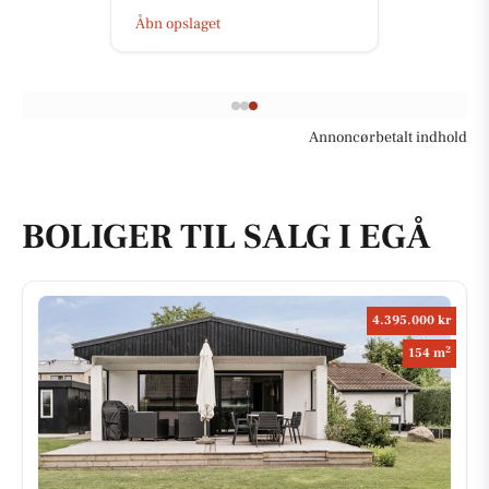
Åbn opslaget
Annoncørbetalt indhold
BOLIGER TIL SALG I EGÅ
4.395.000 kr
2
154 m