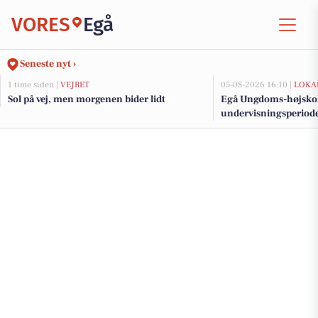
VORES
Egå
Seneste nyt ›
1 time siden |
VEJRET
05-08-2026 16:10 |
LOKA
Sol på vej, men morgenen bider lidt
Egå Ungdoms-højskole
undervisningsperiod