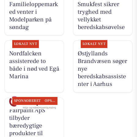
Familieloppemark
Smukfest sikrer
ed venter i
tryghed med
Modelparken på
vellykket
søndag
beredskabsøvelse
LOKALT NYT
LOKALT NYT
Nordfalcken
Østjyllands
assisterede to
Brandvæsen søger
både i nød ved Egå
nye
Marina
beredskabsassiste
nter i Aarhus
SPONSORERET
OPSLAGSTAVLEN
Fairpaint ApS
tilbyder
bæredygtige
produkter til