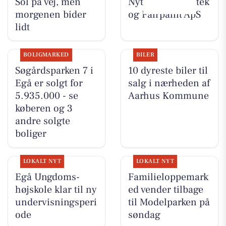
Sol på vej, men
Nyt fra Egå Apotek
morgenen bider
og Fairpaint ApS
lidt
BOLIGMARKED
BILER
Søgårdsparken 7 i
10 dyreste biler til
Egå er solgt for
salg i nærheden af
5.935.000 - se
Aarhus Kommune
køberen og 3
andre solgte
boliger
LOKALT NYT
LOKALT NYT
Egå Ungdoms-
Familieloppemark
højskole klar til ny
ed vender tilbage
undervisningsperi
til Modelparken på
ode
søndag