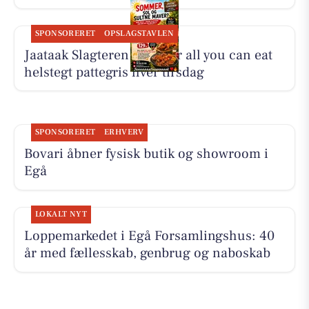
SPONSORERET
OPSLAGSTAVLEN
Jaataak Slagteren serverer all you can eat
helstegt pattegris hver tirsdag
SPONSORERET
ERHVERV
Bovari åbner fysisk butik og showroom i
Egå
LOKALT NYT
Loppemarkedet i Egå Forsamlingshus: 40
år med fællesskab, genbrug og naboskab