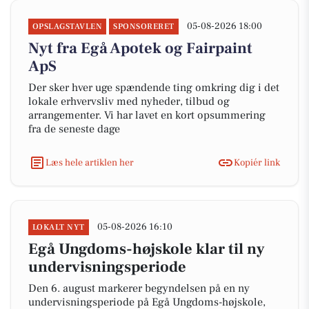
05-08-2026 18:00
OPSLAGSTAVLEN
SPONSORERET
Nyt fra Egå Apotek og Fairpaint
ApS
Der sker hver uge spændende ting omkring dig i det
lokale erhvervsliv med nyheder, tilbud og
arrangementer. Vi har lavet en kort opsummering
fra de seneste dage
Læs hele artiklen her
Kopiér link
05-08-2026 16:10
LOKALT NYT
Egå Ungdoms-højskole klar til ny
undervisningsperiode
Den 6. august markerer begyndelsen på en ny
undervisningsperiode på Egå Ungdoms-højskole,