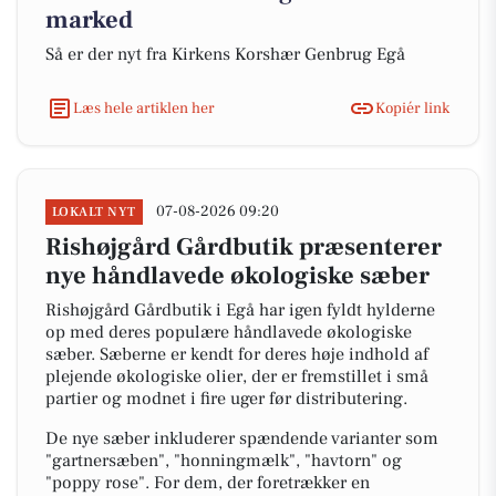
marked
Så er der nyt fra Kirkens Korshær Genbrug Egå
Læs hele artiklen her
Kopiér link
07-08-2026 09:20
LOKALT NYT
Rishøjgård Gårdbutik præsenterer
nye håndlavede økologiske sæber
Rishøjgård Gårdbutik i Egå har igen fyldt hylderne
op med deres populære håndlavede økologiske
sæber. Sæberne er kendt for deres høje indhold af
plejende økologiske olier, der er fremstillet i små
partier og modnet i fire uger før distributering.
De nye sæber inkluderer spændende varianter som
"gartnersæben", "honningmælk", "havtorn" og
"poppy rose". For dem, der foretrækker en