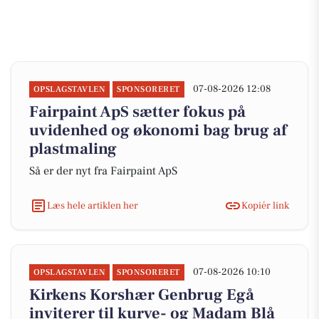
07-08-2026 12:08
OPSLAGSTAVLEN
SPONSORERET
Fairpaint ApS sætter fokus på
uvidenhed og økonomi bag brug af
plastmaling
Så er der nyt fra Fairpaint ApS
Læs hele artiklen her
Kopiér link
07-08-2026 10:10
OPSLAGSTAVLEN
SPONSORERET
Kirkens Korshær Genbrug Egå
inviterer til kurve- og Madam Blå