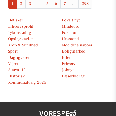
1
2
3
4
5
6
7
...
298
Det sker
Lokalt nyt
Erhvervsprofil
Mindeord
Lykønskning
Fakta om
Opslagstavlen
Husstand
Krop & Sundhed
Mød dine naboer
Sport
Boligmarked
Dagligvarer
Biler
Vejret
Erhverv
Alarm112
Jobnyt
Historisk
Læserbidrag
Kommunalvalg 2025
VORES
Egå