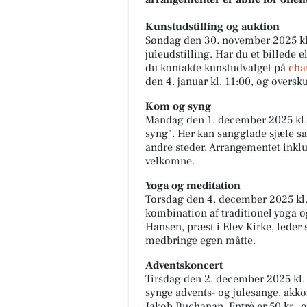
Kunstudstilling og auktion
Søndag den 30. november 2025 kl.
juleudstilling. Har du et billede 
du kontakte kunstudvalget på
cha
den 4. januar kl. 11:00, og oversk
Kom og syng
Mandag den 1. december 2025 kl. 
syng". Her kan sangglade sjæle s
Fairpaint ApS
andre steder. Arrangementet inklu
FARVEHANDEL I VEJLE - DET
velkomne.
BÆREDYGTIGE VALG Leder d
efter et bæredygtigt alternativ
Yoga og meditation
uden unødvendig kemi? Så er
Torsdag den 4. december 2025 kl.
Fairpaint det...
kombination af traditionel yoga o
Hansen, præst i Elev Kirke, leder 
Åbn opslaget
medbringe egen måtte.
Adventskoncert
Tirsdag den 2. december 2025 kl.
synge advents- og julesange, akk
Jakob Buchanan. Entré er 50 kr., 