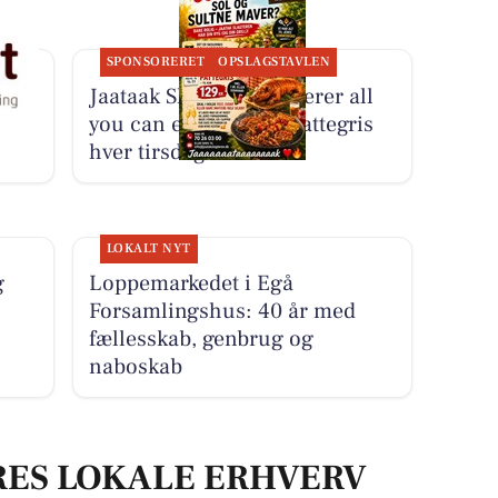
SPONSORERET
OPSLAGSTAVLEN
Jaataak Slagteren serverer all
you can eat helstegt pattegris
hver tirsdag
LOKALT NYT
g
Loppemarkedet i Egå
Forsamlingshus: 40 år med
fællesskab, genbrug og
naboskab
RES LOKALE ERHVERV