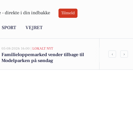
 -
direkte i din indbakke
Tilmeld
SPORT
VEJRET
05-08-2026 16:00 |
LOKALT NYT
05-08-2026 13:01
‹
›
Familieloppemarked vender tilbage til
Skæringvange
Modelparken på søndag
kommet til s
boligerne he