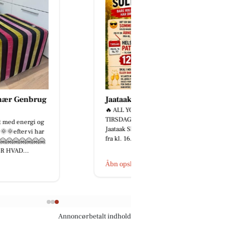
Jaataak Slagteren
🔥 ALL YOU CAN EAT – HVER
TIRSDAG! 🔥🐷 Sulten? Så kig forbi
Jaataak Slagteren i morgen tirsdag
fra kl. 16.00, hvor vi serve...
Åbn opslaget
Annoncørbetalt indhold