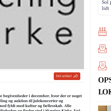
Sol 
lidt
Del artikel
OP
LO
e begivenheder i december, hvor der er noget
ling og auktion til julekoncerter og
ned fyldt med kultur og fællesskab. Alle
ligheden og finder sted i Skæring Kirke, Egå.