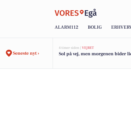
VORES
Egå
ALARM112
BOLIG
ERHVER
4 timer siden |
VEJRET
Seneste nyt ›
Sol på vej, men morgenen bider li