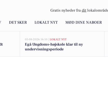
Gratis nyheder fra
dit
lokalområde
V
DET SKER
LOKALT NYT
MØD DINE NABOER
05-08-2026 16:10 |
LOKALT NYT
dt
Egå Ungdoms-højskole klar til ny
undervisningsperiode