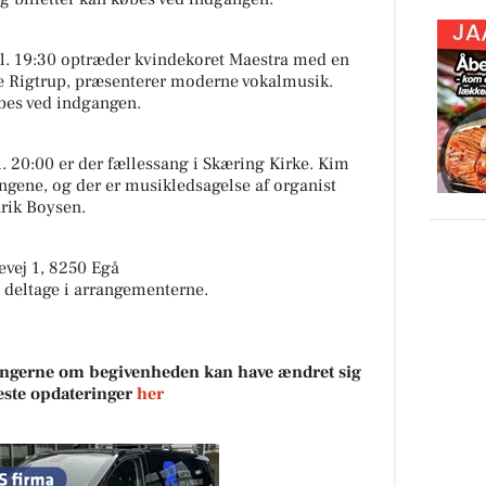
l. 19:30 optræder kvindekoret Maestra med en
ne Rigtrup, præsenterer moderne vokalmusik.
købes ved indgangen.
. 20:00 er der fællessang i Skæring Kirke. Kim
ngene, og der er musikledsagelse af organist
nrik Boysen.
evej 1, 8250 Egå
t deltage i arrangementerne.
sningerne om begivenheden kan have ændret sig
neste opdateringer
her