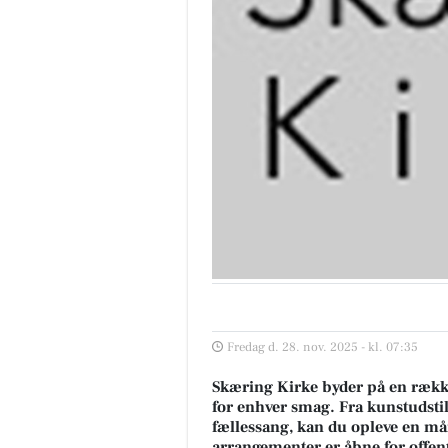
Fredag d. 28. nov. 2025 - kl. 07:35
Skæring Kirke byder på en rækk
for enhver smag. Fra kunstudstil
fællessang, kan du opleve en må
arrangementer er åbne for offent