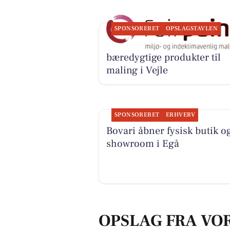
SPONSORERET
OPSLAGSTAVLEN
Fairpaint ApS tilbyder
bæredygtige produkter til
maling i Vejle
SPONSORERET
ERHVERV
Bovari åbner fysisk butik o
showroom i Egå
OPSLAG FRA VO