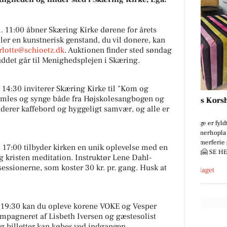
 11:00 åbner Skæring Kirke dørene for årets
eller en kunstnerisk genstand, du vil donere, kan
rlotte@schioetz.dk
. Auktionen finder sted søndag
uddet går til Menighedsplejen i Skæring.
14:30 inviterer Skæring Kirke til "Kom og
amles og synge både fra Højskolesangbogen og
Kirkens Korshær Genbrug
derer kaffebord og hyggeligt samvær, og alle er
Egå
u
Vi frivillige er fyldt med energi og
er i sommerhopla 🌞🌞efter vi har
haft sommerferie 🤗🤗🤗🤗🤗🤗🤗
 17:00 tilbyder kirken en unik oplevelse med en
🤗🤗🤗🤗🤗 SE HER HVAD...
g kristen meditation. Instruktør Lene Dahl-
sessionerne, som koster 30 kr. pr. gang. Husk at
Åbn opslaget
 19:30 kan du opleve korene VOKE og Vesper
ompagneret af Lisbeth Iversen og gæstesolist
og billetter kan købes ved indgangen.