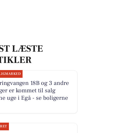
ST LÆSTE
TIKLER
LIGMARKED
ringvangen 18B og 3 andre
ger er kommet til salg
e uge i Egå - se boligerne
JRET