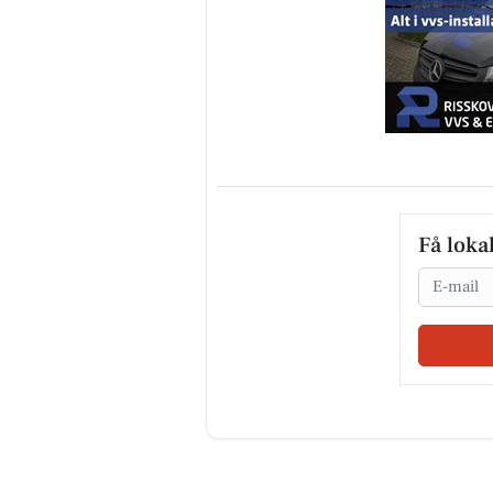
Få loka
Email