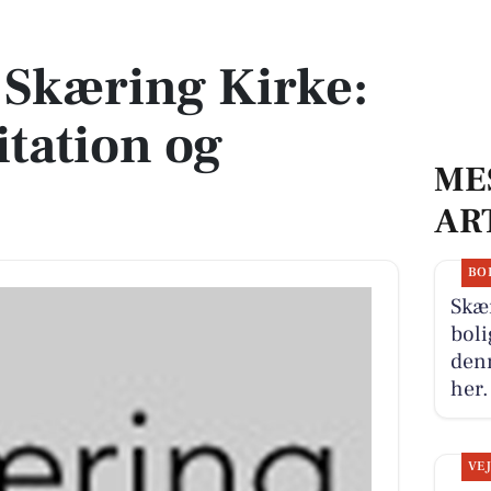
itation og fællesskab
 Skæring Kirke:
tation og
ME
AR
BO
Skæ
boli
denn
her.
VE