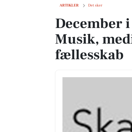
December i Skæring Kirke: Musik, med
ARTIKLER
Det sker
December i
Musik, medi
fællesskab