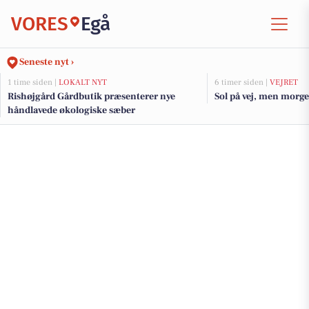
VORES
Egå
Seneste nyt ›
1 time siden |
LOKALT NYT
6 timer siden |
VEJRET
Rishøjgård Gårdbutik præsenterer nye
Sol på vej, men morge
håndlavede økologiske sæber