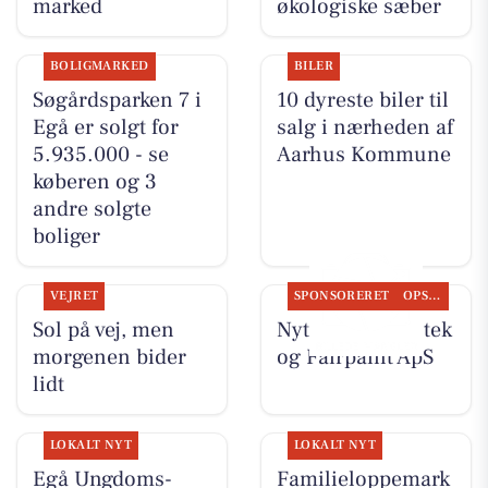
marked
økologiske sæber
BOLIGMARKED
BILER
Søgårdsparken 7 i
10 dyreste biler til
Egå er solgt for
salg i nærheden af
5.935.000 - se
Aarhus Kommune
køberen og 3
andre solgte
boliger
VEJRET
SPONSORERET
OPSLAGSTAVLEN
Sol på vej, men
Nyt fra Egå Apotek
morgenen bider
og Fairpaint ApS
lidt
LOKALT NYT
LOKALT NYT
Egå Ungdoms-
Familieloppemark