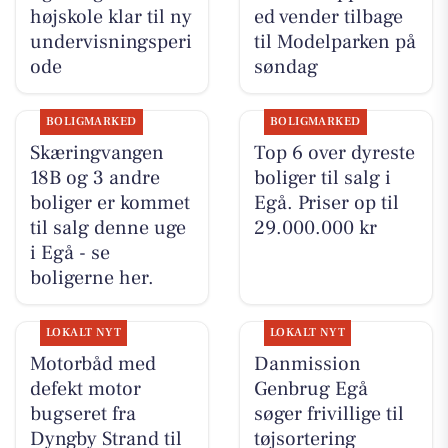
højskole klar til ny
ed vender tilbage
undervisningsperi
til Modelparken på
ode
søndag
BOLIGMARKED
BOLIGMARKED
Skæringvangen
Top 6 over dyreste
18B og 3 andre
boliger til salg i
boliger er kommet
Egå. Priser op til
til salg denne uge
29.000.000 kr
i Egå - se
boligerne her.
LOKALT NYT
LOKALT NYT
Motorbåd med
Danmission
defekt motor
Genbrug Egå
bugseret fra
søger frivillige til
Dyngby Strand til
tøjsortering