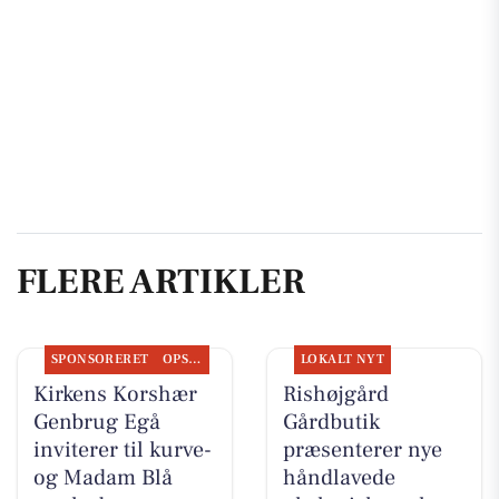
FLERE ARTIKLER
SPONSORERET
OPSLAGSTAVLEN
LOKALT NYT
Kirkens Korshær
Rishøjgård
Genbrug Egå
Gårdbutik
inviterer til kurve-
præsenterer nye
og Madam Blå
håndlavede