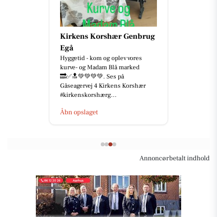
Kirkens Korshær Genbrug
Egå
Hyggetid - kom og oplev vores
kurve- og Madam Blå marked
🔜✅🔝💚💚💚💚. Ses på
Gåseagervej 4 Kirkens Korshær
#kirkenskorshærg...
Åbn opslaget
Annoncørbetalt indhold