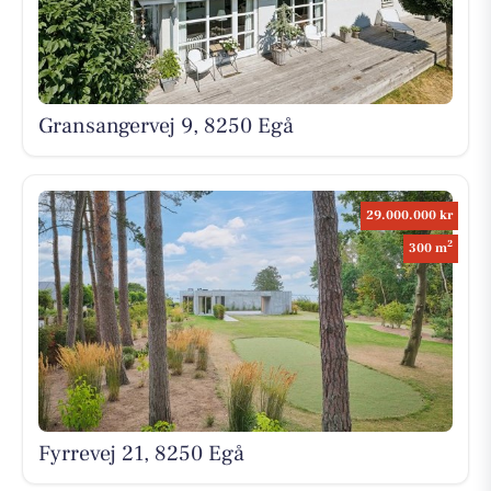
Gransangervej 9, 8250 Egå
29.000.000 kr
2
300 m
Fyrrevej 21, 8250 Egå