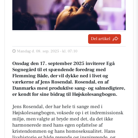
Del artikel
Mandag d. 08. sep. 2025 - kl. 07:10
Onsdag den 17. september 2025 inviterer Egå
Sognegård til et spændende foredrag med
Flemming Både, der vil dykke ned i livet og
værkerne af Jens Rosendal. Rosendal, en af
Danmarks mest produktive sang- og salmedigtere,
er kendt for sine bidrag til Højskolesangbogen.
Jens Rosendal, der har hele ti sange med i
Højskolesangbogen, voksede op i et indremissionsk
miljø, men valgte at bryde med det, da det ikke
harmonerede med hans egen opfattelse af
kristendommen og hans homoseksualitet. Hans
livshistorie er både rørende og inspirerende, og