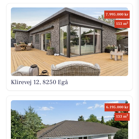
7.995.000 kr
2
153 m
Klirevej 12, 8250 Egå
6.195.000 kr
2
133 m