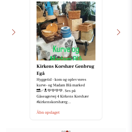
Kirkens Korshær Genbrug
Egå
Hyggetid - kom og oplev vores
kurve- og Madam Blå marked
🔜✅🔝💚💚💚💚. Ses på
Gåseagervej 4 Kirkens Korshær
#kirkenskorshærg...
Åbn opslaget