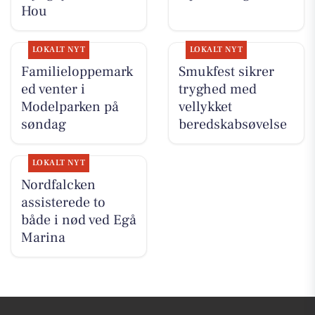
Hou
LOKALT NYT
LOKALT NYT
Familieloppemark
Smukfest sikrer
ed venter i
tryghed med
Modelparken på
vellykket
søndag
beredskabsøvelse
LOKALT NYT
Nordfalcken
assisterede to
både i nød ved Egå
Marina