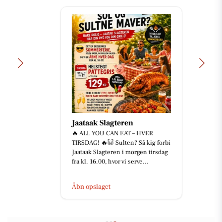
Jaataak Slagteren
🔥 ALL YOU CAN EAT – HVER
TIRSDAG! 🔥🐷 Sulten? Så kig forbi
Jaataak Slagteren i morgen tirsdag
fra kl. 16.00, hvor vi serve...
Åbn opslaget