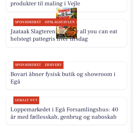
produkter til maling i Vejle
SPONSORERET
OPSLAGSTAVLEN
Jaataak Slagteren serverer all you can eat
helstegt pattegris hver tirsdag
SPONSORERET
ERHVERV
Bovari åbner fysisk butik og showroom i
Egå
LOKALT NYT
Loppemarkedet i Egå Forsamlingshus: 40
år med fællesskab, genbrug og naboskab