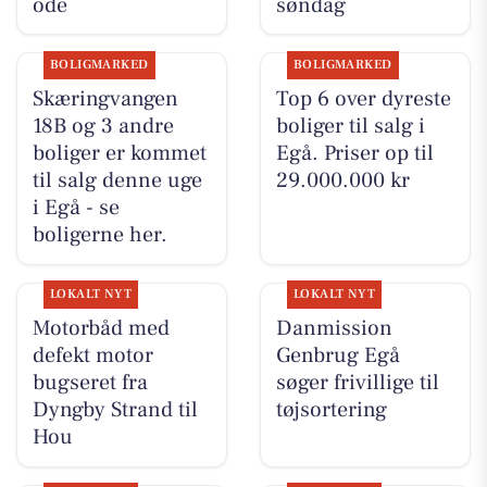
ode
søndag
BOLIGMARKED
BOLIGMARKED
Skæringvangen
Top 6 over dyreste
18B og 3 andre
boliger til salg i
boliger er kommet
Egå. Priser op til
til salg denne uge
29.000.000 kr
i Egå - se
boligerne her.
LOKALT NYT
LOKALT NYT
Motorbåd med
Danmission
defekt motor
Genbrug Egå
bugseret fra
søger frivillige til
Dyngby Strand til
tøjsortering
Hou