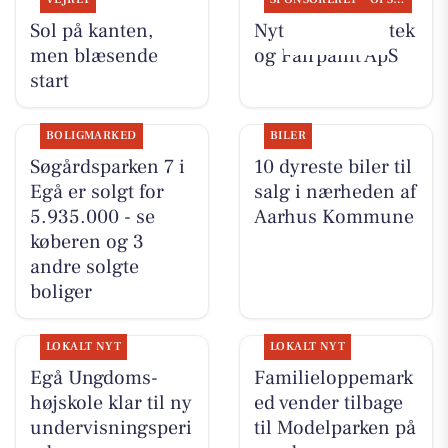
Sol på kanten,
Nyt fra Egå Apotek
men blæsende
og Fairpaint ApS
start
BOLIGMARKED
BILER
Søgårdsparken 7 i
10 dyreste biler til
Egå er solgt for
salg i nærheden af
5.935.000 - se
Aarhus Kommune
køberen og 3
andre solgte
boliger
LOKALT NYT
LOKALT NYT
Egå Ungdoms-
Familieloppemark
højskole klar til ny
ed vender tilbage
undervisningsperi
til Modelparken på