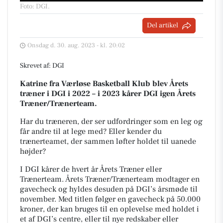
Foto: DGI
.
Del artikel
Onsdag d. 30. aug. 2023 - kl. 20:02
Skrevet af: DGI
Katrine fra Værløse Basketball Klub blev Årets
træner i DGI i 2022 – i 2023 kårer DGI igen Årets
Træner/Trænerteam.
Har du træneren, der ser udfordringer som en leg og
får andre til at lege med? Eller kender du
trænerteamet, der sammen løfter holdet til uanede
højder?
I DGI kårer de hvert år Årets Træner eller
Trænerteam. Årets Træner/Trænerteam modtager en
gavecheck og hyldes desuden på DGI’s årsmøde til
november. Med titlen følger en gavecheck på 50.000
kroner, der kan bruges til en oplevelse med holdet i
et af DGI’s centre, eller til nye redskaber eller