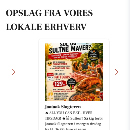
OPSLAG FRA VORES
LOKALE ERHVERV
Jaataak Slagteren
🔥 ALL YOU CAN EAT – HVER
TIRSDAG! 🔥🐷 Sulten? Så kig forbi
Jaataak Slagteren i morgen tirsdag
fra kl. 16.00, hvor vi serve...