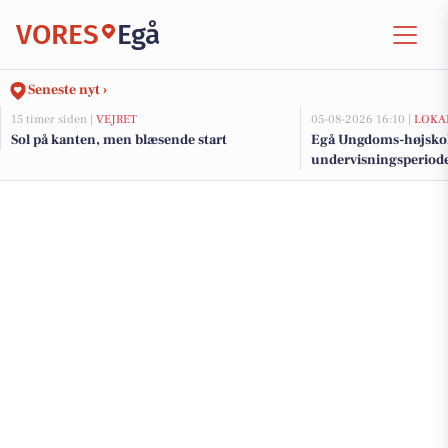
VORES
Egå
Seneste nyt ›
15 timer siden |
VEJRET
05-08-2026 16:10 |
LOKA
Sol på kanten, men blæsende start
Egå Ungdoms-højskole
undervisningsperiod