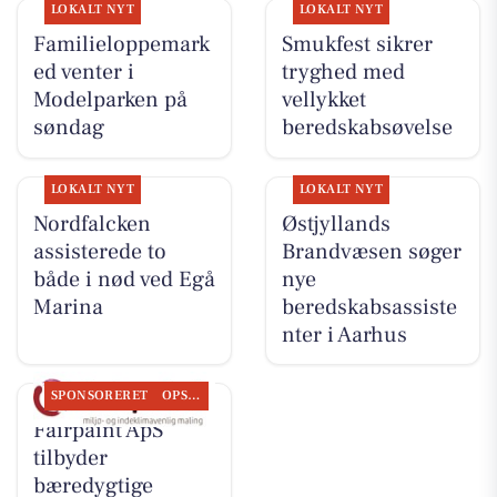
LOKALT NYT
LOKALT NYT
Familieloppemark
Smukfest sikrer
ed venter i
tryghed med
Modelparken på
vellykket
søndag
beredskabsøvelse
LOKALT NYT
LOKALT NYT
Nordfalcken
Østjyllands
assisterede to
Brandvæsen søger
både i nød ved Egå
nye
Marina
beredskabsassiste
nter i Aarhus
SPONSORERET
OPSLAGSTAVLEN
Fairpaint ApS
tilbyder
bæredygtige