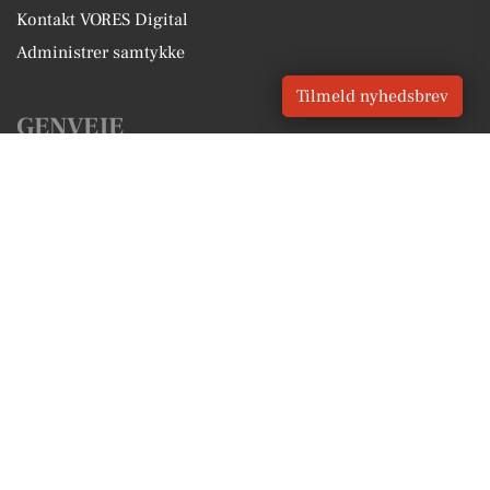
Kontakt VORES Digital
Administrer samtykke
Tilmeld nyhedsbrev
GENVEJE
Seneste nyt fra Egå
Vores lokale erhverv
Kalenderen for Egå
Fakta om Egå
Erhvervsartikler
Aarhus Kommune
Få en gratis salgsvurdering
Sponsoreret indhold