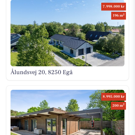
7.998.000 kr
2
196 m
Ålundsvej 20, 8250 Egå
8.995.000 kr
2
200 m