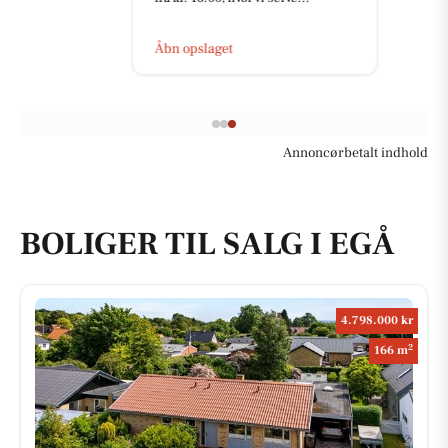
Åbn opslaget
Annoncørbetalt indhold
BOLIGER TIL SALG I EGÅ
4.798.000 kr
2
166 m