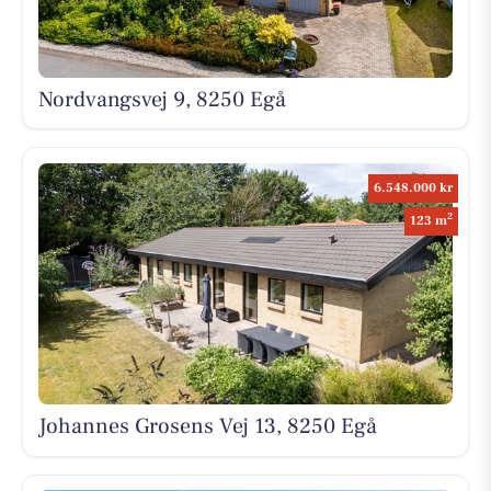
Nordvangsvej 9, 8250 Egå
6.548.000 kr
2
123 m
Johannes Grosens Vej 13, 8250 Egå