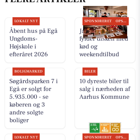
LOKALT NYT
SPONSORERET
OPSLAGSTAVLEN
Åbent hus på Egå
Jaataak Slagteren
Ungdoms-
fylder disken med
Højskole i
kød og
efteråret 2026
weekendtilbud
BOLIGMARKED
BILER
Søgårdsparken 7 i
10 dyreste biler til
Egå er solgt for
salg i nærheden af
5.935.000 - se
Aarhus Kommune
køberen og 3
andre solgte
boliger
LOKALT NYT
SPONSORERET
OPSLAGSTAVLEN