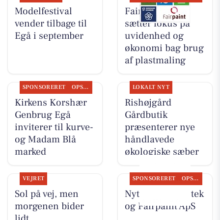
Modelfestival
Fairpaint ApS
vender tilbage til
sætter fokus på
Egå i september
uvidenhed og
økonomi bag brug
af plastmaling
SPONSORERET
OPSLAGSTAVLEN
LOKALT NYT
Kirkens Korshær
Rishøjgård
Genbrug Egå
Gårdbutik
inviterer til kurve-
præsenterer nye
og Madam Blå
håndlavede
marked
økologiske sæber
VEJRET
SPONSORERET
OPSLAGSTAVLEN
Sol på vej, men
Nyt fra Egå Apotek
morgenen bider
og Fairpaint ApS
lidt