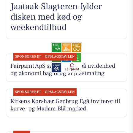
Jaataak Slagteren fylder
disken med kød og
weekendtilbud
SPONSORERET
OPSLAGSTAVLEN
Fairpaint ApS sætter fokus på uvidenhed
og økonomi bag brug af plastmaling
SPONSORERET
OPSLAGSTAVLEN
Kirkens Korshær Genbrug Egå inviterer til
kurve- og Madam Blå marked