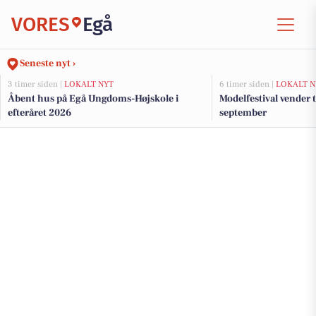
VORES
Egå
Seneste nyt ›
3 timer siden |
LOKALT NYT
6 timer siden |
LOKALT N
Åbent hus på Egå Ungdoms-Højskole i
Modelfestival vender ti
efteråret 2026
september