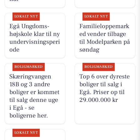
LOKALT NYT
LOKALT NYT
Egå Ungdoms-
Familieloppemark
højskole klar til ny
ed vender tilbage
undervisningsperi
til Modelparken på
ode
søndag
BOLIGMARKED
BOLIGMARKED
Skæringvangen
Top 6 over dyreste
18B og 3 andre
boliger til salg i
boliger er kommet
Egå. Priser op til
til salg denne uge
29.000.000 kr
i Egå - se
boligerne her.
LOKALT NYT