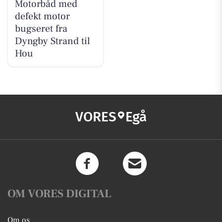
Motorbåd med
defekt motor
bugseret fra
Dyngby Strand til
Hou
VORES
Egå
OM VORES DIGITAL
Om os