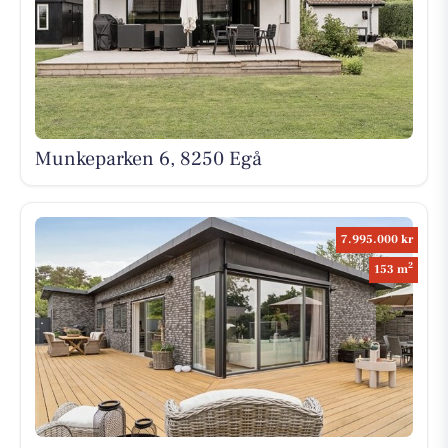
Munkeparken 6, 8250 Egå
7.995.000 kr
2
153 m