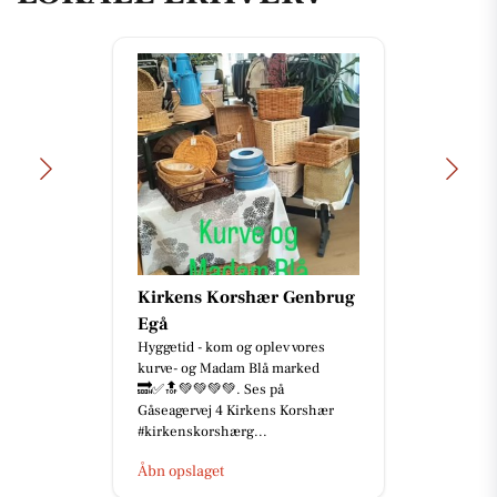
Kirkens Korshær Genbrug
Egå
Hyggetid - kom og oplev vores
kurve- og Madam Blå marked
🔜✅🔝💚💚💚💚. Ses på
Gåseagervej 4 Kirkens Korshær
#kirkenskorshærg...
Åbn opslaget