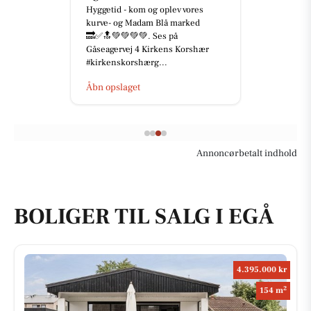
Hyggetid - kom og oplev vores
kurve- og Madam Blå marked
🔜✅🔝💚💚💚💚. Ses på
Gåseagervej 4 Kirkens Korshær
#kirkenskorshærg...
Åbn opslaget
Annoncørbetalt indhold
BOLIGER TIL SALG I EGÅ
4.395.000 kr
2
154 m