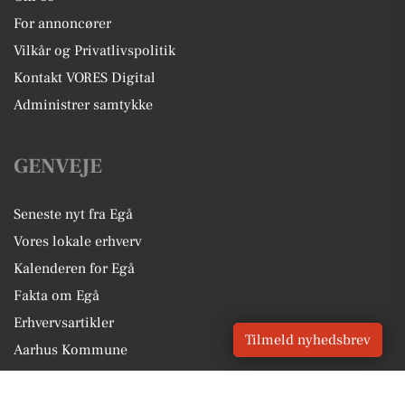
For annoncører
Vilkår og Privatlivspolitik
Kontakt VORES Digital
Administrer samtykke
GENVEJE
Seneste nyt fra Egå
Vores lokale erhverv
Kalenderen for Egå
Fakta om Egå
Erhvervsartikler
Tilmeld nyhedsbrev
Aarhus Kommune
Få en gratis salgsvurdering
Sponsoreret indhold