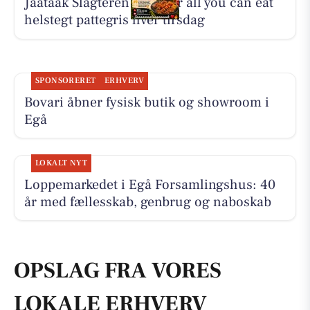
Jaataak Slagteren serverer all you can eat
helstegt pattegris hver tirsdag
SPONSORERET
ERHVERV
Bovari åbner fysisk butik og showroom i
Egå
LOKALT NYT
Loppemarkedet i Egå Forsamlingshus: 40
år med fællesskab, genbrug og naboskab
OPSLAG FRA VORES
LOKALE ERHVERV