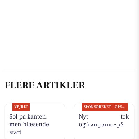
FLERE ARTIKLER
VEJRET
SPONSORERET
OPSLAGSTAVLEN
Sol på kanten,
Nyt fra Egå Apotek
men blæsende
og Fairpaint ApS
start