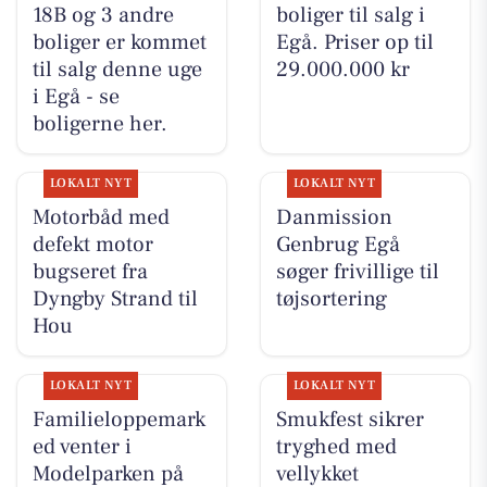
18B og 3 andre
boliger til salg i
boliger er kommet
Egå. Priser op til
til salg denne uge
29.000.000 kr
i Egå - se
boligerne her.
LOKALT NYT
LOKALT NYT
Motorbåd med
Danmission
defekt motor
Genbrug Egå
bugseret fra
søger frivillige til
Dyngby Strand til
tøjsortering
Hou
LOKALT NYT
LOKALT NYT
Familieloppemark
Smukfest sikrer
ed venter i
tryghed med
Modelparken på
vellykket