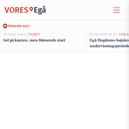
VORES
Egå
Seneste nyt ›
20 timer siden |
VEJRET
05-08-2026 16:10 |
LOKA
Sol på kanten, men blæsende start
Egå Ungdoms-højskole
undervisningsperiod