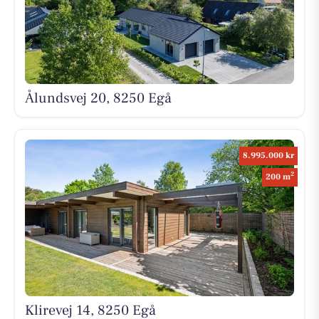
Ålundsvej 20, 8250 Egå
8.995.000 kr
2
200 m
Klirevej 14, 8250 Egå