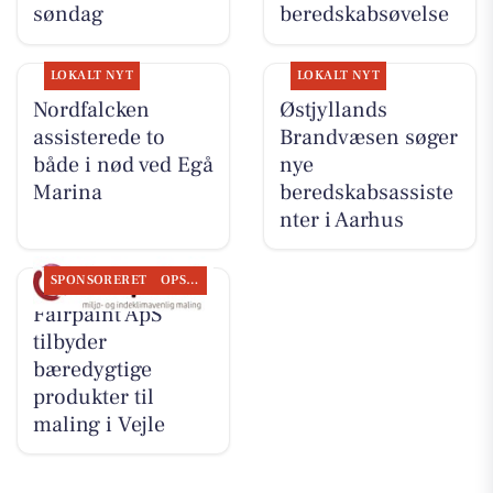
søndag
beredskabsøvelse
LOKALT NYT
LOKALT NYT
Nordfalcken
Østjyllands
assisterede to
Brandvæsen søger
både i nød ved Egå
nye
Marina
beredskabsassiste
nter i Aarhus
SPONSORERET
OPSLAGSTAVLEN
Fairpaint ApS
tilbyder
bæredygtige
produkter til
maling i Vejle