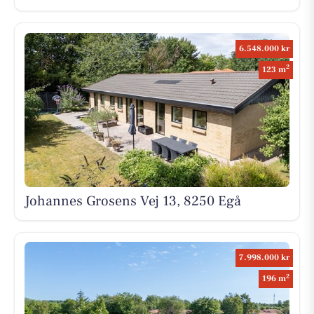
6.548.000 kr
2
123 m
Johannes Grosens Vej 13, 8250 Egå
7.998.000 kr
2
196 m