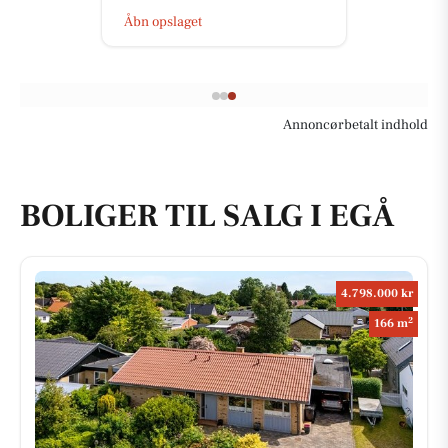
Åbn opslaget
Annoncørbetalt indhold
BOLIGER TIL SALG I EGÅ
4.798.000 kr
2
166 m