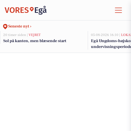
VORES
Egå
Seneste nyt ›
20 timer siden |
VEJRET
05-08-2026 16:10 |
LOKA
Sol på kanten, men blæsende start
Egå Ungdoms-højskole
undervisningsperiod