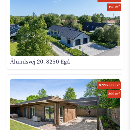
2
196 m
Ålundsvej 20, 8250 Egå
8.995.000 kr
2
200 m