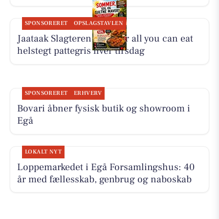
SPONSORERET
OPSLAGSTAVLEN
Jaataak Slagteren serverer all you can eat
helstegt pattegris hver tirsdag
SPONSORERET
ERHVERV
Bovari åbner fysisk butik og showroom i
Egå
LOKALT NYT
Loppemarkedet i Egå Forsamlingshus: 40
år med fællesskab, genbrug og naboskab