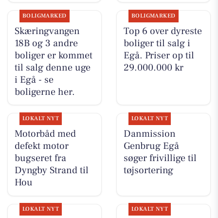
BOLIGMARKED
BOLIGMARKED
Skæringvangen
Top 6 over dyreste
18B og 3 andre
boliger til salg i
boliger er kommet
Egå. Priser op til
til salg denne uge
29.000.000 kr
i Egå - se
boligerne her.
LOKALT NYT
LOKALT NYT
Motorbåd med
Danmission
defekt motor
Genbrug Egå
bugseret fra
søger frivillige til
Dyngby Strand til
tøjsortering
Hou
LOKALT NYT
LOKALT NYT