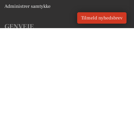
Administrer samtykke
Tilmeld nyhedsbrev
GENVEJE
Seneste nyt fra Egå
Vores lokale erhverv
Kalenderen for Egå
Fakta om Egå
Erhvervsartikler
Aarhus Kommune
Få en gratis salgsvurdering
Sponsoreret indhold