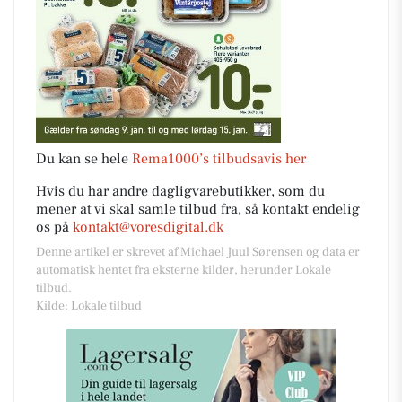
Du kan se hele
Rema1000’s tilbudsavis her
Hvis du har andre dagligvarebutikker, som du
mener at vi skal samle tilbud fra, så kontakt endelig
os på
kontakt@voresdigital.dk
Denne artikel er skrevet af Michael Juul Sørensen og data er
automatisk hentet fra eksterne kilder, herunder Lokale
tilbud.
Kilde: Lokale tilbud