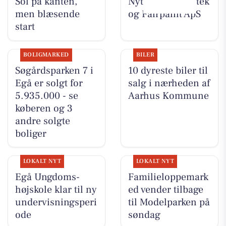
Sol på kanten,
Nyt fra Egå Apotek
men blæsende
og Fairpaint ApS
start
BOLIGMARKED
BILER
Søgårdsparken 7 i
10 dyreste biler til
Egå er solgt for
salg i nærheden af
5.935.000 - se
Aarhus Kommune
køberen og 3
andre solgte
boliger
LOKALT NYT
LOKALT NYT
Egå Ungdoms-
Familieloppemark
højskole klar til ny
ed vender tilbage
undervisningsperi
til Modelparken på
ode
søndag