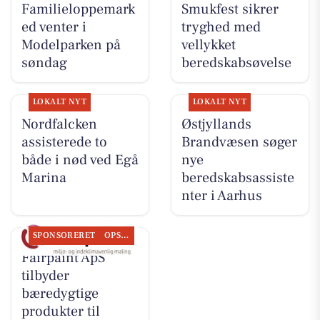
Familieloppemark
Smukfest sikrer
ed venter i
tryghed med
Modelparken på
vellykket
søndag
beredskabsøvelse
LOKALT NYT
LOKALT NYT
Nordfalcken
Østjyllands
assisterede to
Brandvæsen søger
både i nød ved Egå
nye
Marina
beredskabsassiste
nter i Aarhus
SPONSORERET
OPSLAGSTAVLEN
Fairpaint ApS
tilbyder
bæredygtige
produkter til