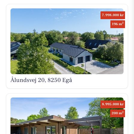
7.998.000 kr
2
196 m
Ålundsvej 20, 8250 Egå
8.995.000 kr
2
200 m