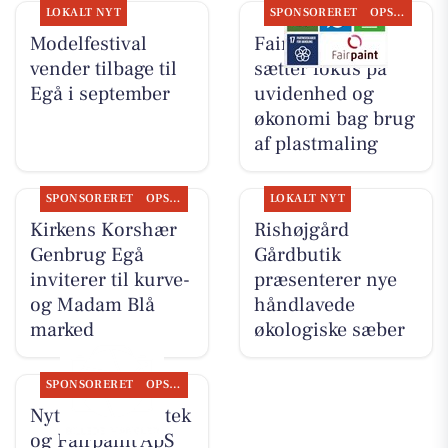
LOKALT NYT
SPONSORERET
OPSLAGSTAVLEN
Modelfestival
Fairpaint ApS
vender tilbage til
sætter fokus på
Egå i september
uvidenhed og
økonomi bag brug
af plastmaling
SPONSORERET
OPSLAGSTAVLEN
LOKALT NYT
Kirkens Korshær
Rishøjgård
Genbrug Egå
Gårdbutik
inviterer til kurve-
præsenterer nye
og Madam Blå
håndlavede
marked
økologiske sæber
SPONSORERET
OPSLAGSTAVLEN
Nyt fra Egå Apotek
og Fairpaint ApS