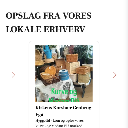
OPSLAG FRA VORES
LOKALE ERHVERV
Kirkens Korshær Genbrug
Egå
Hyggetid - kom og oplev vores
kurve- og Madam Blå marked