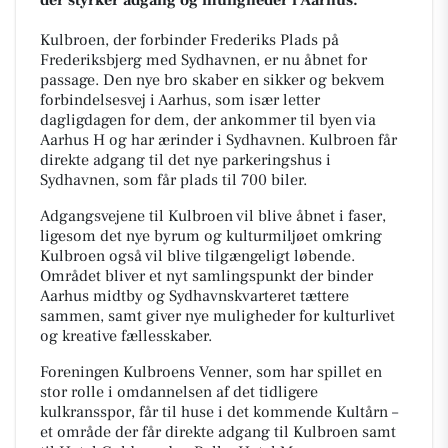
Kulbroen, der forbinder Frederiks Plads på
Frederiksbjerg med Sydhavnen, er nu åbnet for
passage. Den nye bro skaber en sikker og bekvem
forbindelsesvej i Aarhus, som især letter
dagligdagen for dem, der ankommer til byen via
Aarhus H og har ærinder i Sydhavnen. Kulbroen får
direkte adgang til det nye parkeringshus i
Sydhavnen, som får plads til 700 biler.
Adgangsvejene til Kulbroen vil blive åbnet i faser,
ligesom det nye byrum og kulturmiljøet omkring
Kulbroen også vil blive tilgængeligt løbende.
Området bliver et nyt samlingspunkt der binder
Aarhus midtby og Sydhavnskvarteret tættere
sammen, samt giver nye muligheder for kulturlivet
og kreative fællesskaber.
Foreningen Kulbroens Venner, som har spillet en
stor rolle i omdannelsen af det tidligere
kulkransspor, får til huse i det kommende Kultårn –
et område der får direkte adgang til Kulbroen samt