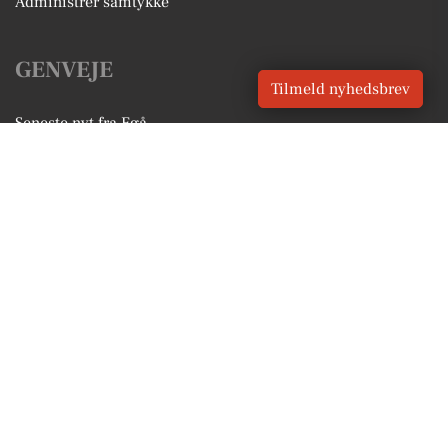
Administrer samtykke
GENVEJE
Tilmeld nyhedsbrev
Seneste nyt fra Egå
Vores lokale erhverv
Kalenderen for Egå
Fakta om Egå
Erhvervsartikler
Aarhus Kommune
Få en gratis salgsvurdering
Sponsoreret indhold
Vores Digital © 2026