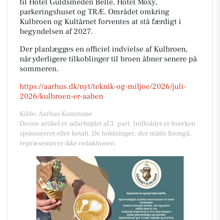
til Hotel Guldsmeden Belle, Hotel Moxy,
parkeringshuset og TRÆ. Området omkring
Kulbroen og Kultårnet forventes at stå færdigt i
begyndelsen af 2027.
Der planlægges en officiel indvielse af Kulbroen,
når yderligere tilkoblinger til broen åbner senere på
sommeren.
https://aarhus.dk/nyt/teknik-og-miljoe/2026/juli-
2026/kulbroen-er-aaben
Kilde: Aarhus Kommune
Denne artikel er udarbejdet af 3. part. Indholdet er hverken
sponsoreret eller betalt. De holdninger, der måtte fremgå,
repræsenterer ikke redaktionen.