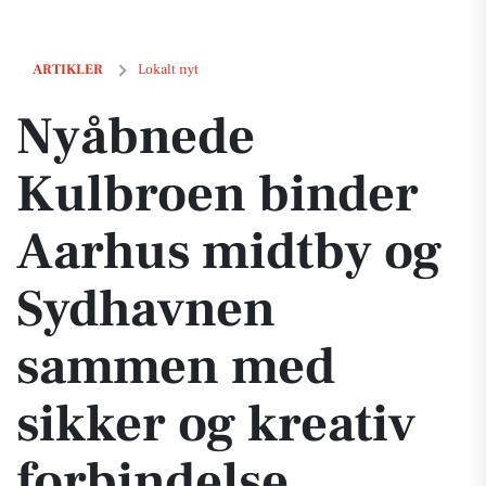
Nyåbnede Kulbroen binder Aarhus midtby og Sydhavnen sammen med 
ARTIKLER
Lokalt nyt
Nyåbnede
Kulbroen binder
Aarhus midtby og
Sydhavnen
sammen med
sikker og kreativ
forbindelse