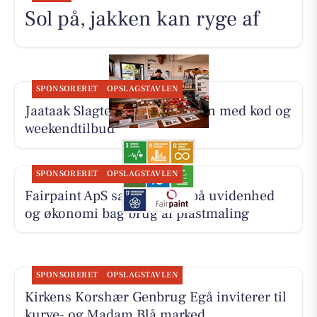
Sol på, jakken kan ryge af
SPONSORERET
OPSLAGSTAVLEN
Jaataak Slagteren fylder disken med kød og
weekendtilbud
SPONSORERET
OPSLAGSTAVLEN
Fairpaint ApS sætter fokus på uvidenhed
og økonomi bag brug af plastmaling
SPONSORERET
OPSLAGSTAVLEN
Kirkens Korshær Genbrug Egå inviterer til
kurve- og Madam Blå marked