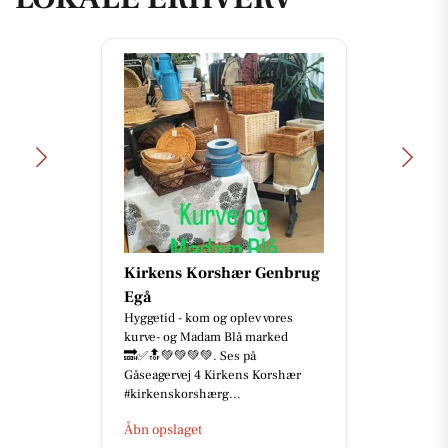
Kirkens Korshær Genbrug
Egå
Hyggetid - kom og oplev vores
kurve- og Madam Blå marked
🔜✅🔝💚💚💚💚. Ses på
Gåseagervej 4 Kirkens Korshær
#kirkenskorshærg...
Åbn opslaget