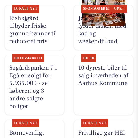
LOKALT NYT
SPONSORERET
OPSLAGSTAVLEN
Rishøjgård
Jaataak Slagteren
tilbyder friske
fylder disken med
grønne bønner til
kød og
reduceret pris
weekendtilbud
BOLIGMARKED
BILER
Søgårdsparken 7 i
10 dyreste biler til
Egå er solgt for
salg i nærheden af
5.935.000 - se
Aarhus Kommune
køberen og 3
andre solgte
boliger
LOKALT NYT
LOKALT NYT
Børnevenligt
Frivillige gør HEI