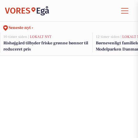
VORES
Egå
Seneste nyt ›
10 timer siden |
LOKALT NYT
12 timer siden |
LOKALT 
Rishøjgård tilbyder friske grønne bønner til
Børnevenligt familie
reduceret pris
Modelparken Danmar