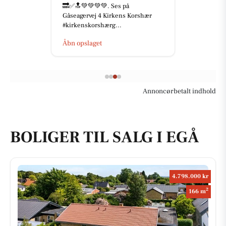
🔜✅🔝💚💚💚💚. Ses på
Gåseagervej 4 Kirkens Korshær
#kirkenskorshærg...
Åbn opslaget
Annoncørbetalt indhold
BOLIGER TIL SALG I EGÅ
4.798.000 kr
2
166 m