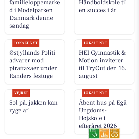
familieloppemarke
Håndboldskole til
d i Modelparken
en succes i år
Danmark denne
søndag
LOKALT NYT
LOKALT NYT
Østjyllands Politi
HEI Gymnastik &
advarer mod
Motion inviterer
pirattaxaer under
til TryOut den 16.
Randers festuge
august
VEJRET
LOKALT NYT
Sol på, jakken kan
Åbent hus på Egå
ryge af
Ungdoms-
Højskole i
efteråret 2026