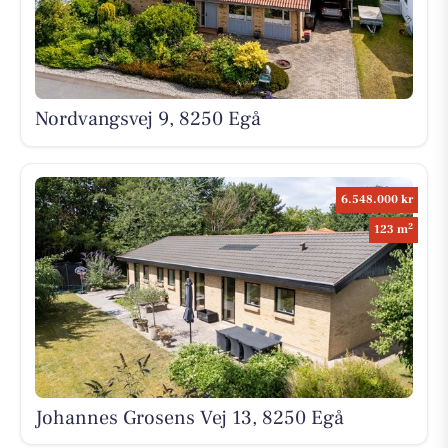
Nordvangsvej 9, 8250 Egå
6.548.000 kr
2
123 m
Johannes Grosens Vej 13, 8250 Egå