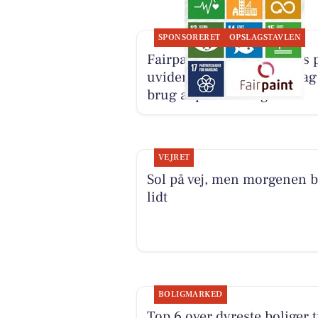
SPONSORERET
OPSLAGSTAVLEN
Fairpaint ApS sætter fokus 
uvidenhed og økonomi bag
brug af plastmaling
VEJRET
Sol på vej, men morgenen b
lidt
BOLIGMARKED
Top 6 over dyreste boliger t