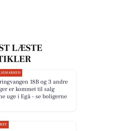
ST LÆSTE
TIKLER
LIGMARKED
ringvangen 18B og 3 andre
ger er kommet til salg
e uge i Egå - se boligerne
JRET