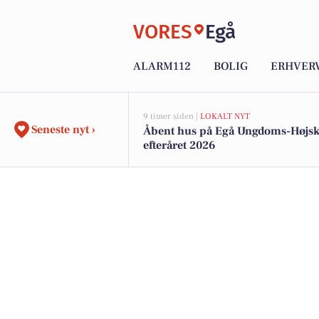
VORES
Egå
ALARM112
BOLIG
ERHVER
9 timer siden |
LOKALT NYT
Seneste nyt ›
Åbent hus på Egå Ungdoms-Højsk
efteråret 2026