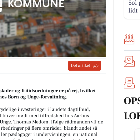
Sol 
lidt
Del artikel
skoler og fritidsordninger er på vej, hvilket
s Børn og Unge-forvaltning.
OP
ydelige investeringer i landets dagtilbud,
LO
det bliver mødt med tilfredshed hos Aarhus
nge, Thomas Medom. Ifølge rådmanden vil de
orbedringer på flere områder, blandt andet så
ller pædagoger i undervisningen, en national