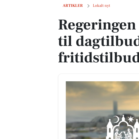
Regeringen lover milliarder til dagtilbu
ARTIKLER
Lokalt nyt
Regeringen 
til dagtilbu
fritidstilbu