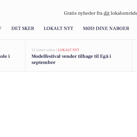
Gratis nyheder fra
dit
lokalområde
V
DET SKER
LOKALT NYT
MØD DINE NABOER
12 timer siden |
LOKALT NYT
ole i
Modelfestival vender tilbage til Egå i
september