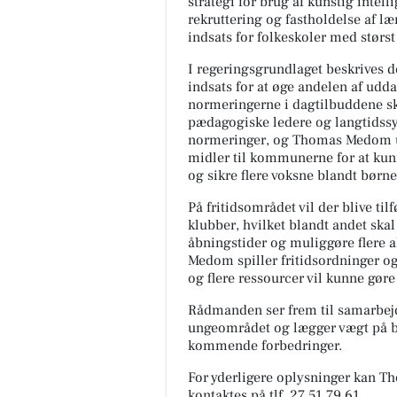
strategi for brug af kunstig intel
rekruttering og fastholdelse af læ
indsats for folkeskoler med størst
I regeringsgrundlaget beskrives d
indsats for at øge andelen af u
normeringerne i dagtilbuddene ska
pædagogiske ledere og langtidssy
normeringer, og Thomas Medom und
midler til kommunerne for at k
Fairpaint ApS
og sikre flere voksne blandt børn
Hvad er undskyldningen for fo
På fritidsområdet vil der blive ti
brug af plastmaling? Plastmal
klubber, hvilket blandt andet ska
har i mange år været en popul
åbningstider og muliggøre flere a
løsning inden for bygges...
Medom spiller fritidsordninger og 
og flere ressourcer vil kunne gøre
Åbn opslaget
Rådmanden ser frem til samarbej
ungeområdet og lægger vægt på b
kommende forbedringer.
For yderligere oplysninger kan 
kontaktes på tlf. 27 51 79 61.