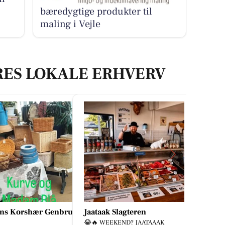
bæredygtige produkter til
maling i Vejle
RES LOKALE ERHVERV
ak Slagteren
Fairpaint ApS
WEEKEND? JAATAAAK
Hvad er undskyldningen for fortsat