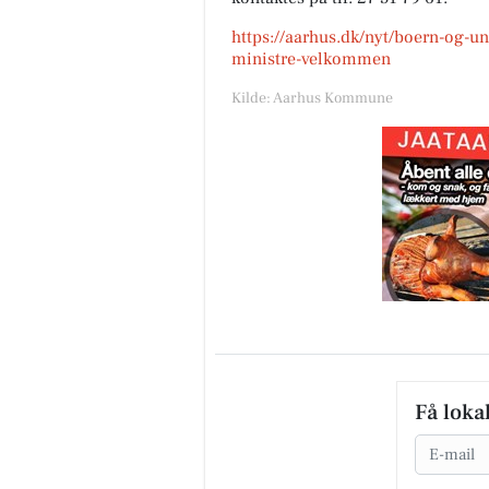
https://aarhus.dk/nyt/boern-og-u
ministre-velkommen
Kilde: Aarhus Kommune
Få loka
Email