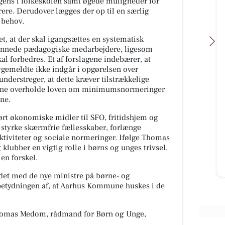
ligens i folkeskolen samt øgede muligheder for
rere. Derudover lægges der op til en særlig
 behov.
et, at der skal igangsættes en systematisk
ddannede pædagogiske medarbejdere, ligesom
l forbedres. Et af forslagene indebærer, at
gemeldte ikke indgår i opgørelsen over
erstreger, at dette kræver tilstrækkelige
unne overholde loven om minimumsnormeringer
Åkrogens Strandkiosk
ene.
rtsat
Lukket i dag, fredag d. 7/8.
lført økonomiske midler til SFO, fritidshjem og
ing
l styrke skærmfrie fællesskaber, forlænge
ær
ktiviteter og sociale normeringer. Ifølge Thomas
klubber en vigtig rolle i børns og unges trivsel,
 en forskel.
Åbn opslaget
det med de nye ministre på børne- og
etydningen af, at Aarhus Kommune huskes i de
Thomas Medom, rådmand for Børn og Unge,