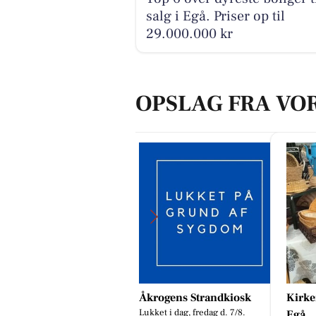
salg i Egå. Priser op til
29.000.000 kr
OPSLAG FRA VO
krogens Strandkiosk
Kirkens Korshær Genbrug
Jaata
kket i dag, fredag d. 7/8.
😂🔥 
Egå