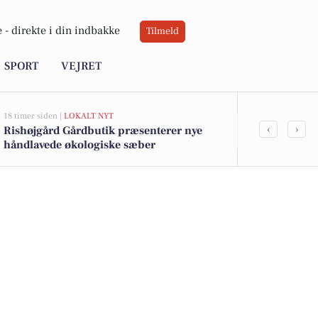
 -
direkte i din indbakke
Tilmeld
SPORT
VEJRET
18 timer siden |
LOKALT NYT
22 timer siden |
‹
›
Rishøjgård Gårdbutik præsenterer nye
Sol på vej, 
håndlavede økologiske sæber