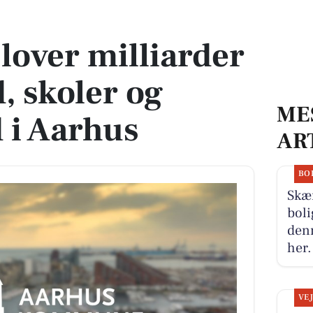
d, skoler og fritidstilbud i Aarhus
lover milliarder
d, skoler og
ME
d i Aarhus
AR
BO
Skæ
boli
denn
her.
VE