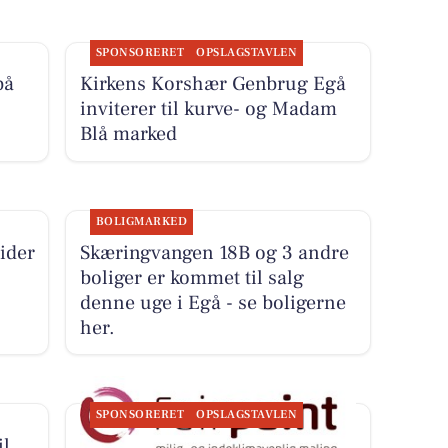
SPONSORERET
OPSLAGSTAVLEN
på
Kirkens Korshær Genbrug Egå
inviterer til kurve- og Madam
Blå marked
BOLIGMARKED
ider
Skæringvangen 18B og 3 andre
boliger er kommet til salg
denne uge i Egå - se boligerne
her.
SPONSORERET
OPSLAGSTAVLEN
il
Fairpaint ApS tilbyder