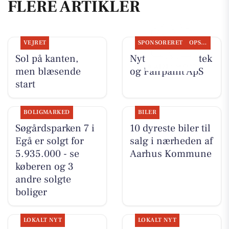
FLERE ARTIKLER
VEJRET
SPONSORERET
OPSLAGSTAVLEN
Sol på kanten,
Nyt fra Egå Apotek
men blæsende
og Fairpaint ApS
start
BOLIGMARKED
BILER
Søgårdsparken 7 i
10 dyreste biler til
Egå er solgt for
salg i nærheden af
5.935.000 - se
Aarhus Kommune
køberen og 3
andre solgte
boliger
LOKALT NYT
LOKALT NYT