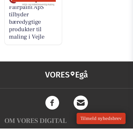
Fairpaint ApS
tilbyder
bæredygtige
produkter til
maling i Vejle
VORES
Egå
Tilmeld nyhedsbrev
OM VORES DIGITAL