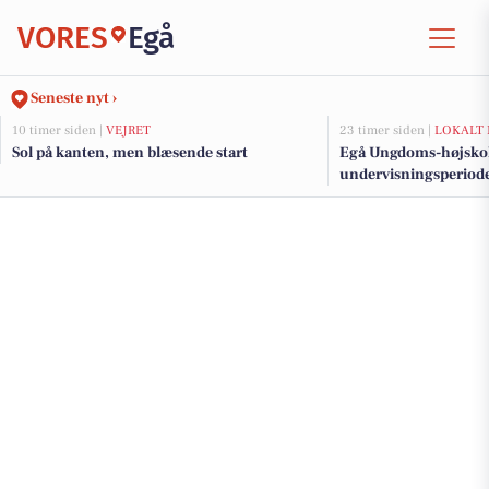
VORES
Egå
Seneste nyt ›
10 timer siden |
VEJRET
23 timer siden |
LOKALT 
Sol på kanten, men blæsende start
Egå Ungdoms-højskole
undervisningsperiod