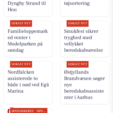
Dyngby Strand til
tøjsortering
Hou
LOKALT NYT
LOKALT NYT
Familieloppemark
Smukfest sikrer
ed venter i
tryghed med
Modelparken på
vellykket
søndag
beredskabsøvelse
LOKALT NYT
LOKALT NYT
Nordfalcken
Østjyllands
assisterede to
Brandvæsen søger
både i nød ved Egå
nye
Marina
beredskabsassiste
nter i Aarhus
SPONSORERET
OPSLAGSTAVLEN