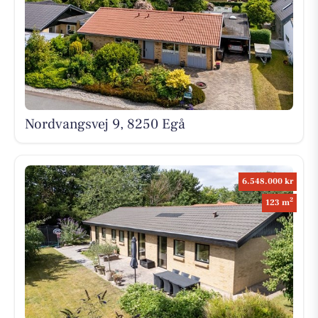
Nordvangsvej 9, 8250 Egå
6.548.000 kr
2
123 m