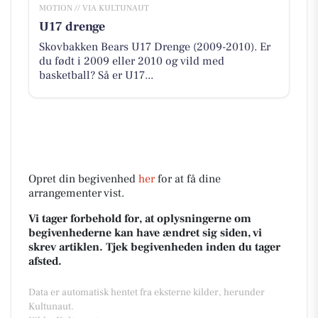
MOTION // VIA KULTUNAUT
U17 drenge
Skovbakken Bears U17 Drenge (2009-2010). Er
du født i 2009 eller 2010 og vild med
basketball? Så er U17...
Opret din begivenhed
her
for at få dine
arrangementer vist.
Vi tager forbehold for, at oplysningerne om
begivenhederne kan have ændret sig siden, vi
skrev artiklen. Tjek begivenheden inden du tager
afsted.
Data er automatisk hentet fra eksterne kilder, herunder
Kultunaut.