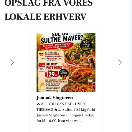
OPSLAG FRA VORES
LOKALE ERHVERV
Jaataak Slagteren
🔥 ALL YOU CAN EAT – HVER
TIRSDAG! 🔥🐷 Sulten? Så kig forbi
Jaataak Slagteren i morgen tirsdag
fra kl. 16.00, hvor vi serve...