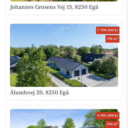
Johannes Grosens Vej 13, 8250 Egå
7.998.000 kr
2
196 m
Ålundsvej 20, 8250 Egå
8.995.000 kr
2
200 m