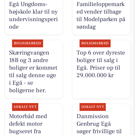
Egå Ungdoms-
Familieloppemark
højskole klar til ny
ed vender tilbage
undervisningsperi
til Modelparken på
ode
søndag
BOLIGMARKED
BOLIGMARKED
Skæringvangen
Top 6 over dyreste
18B og 3 andre
boliger til salg i
boliger er kommet
Egå. Priser op til
til salg denne uge
29.000.000 kr
i Egå - se
boligerne her.
LOKALT NYT
LOKALT NYT
Motorbåd med
Danmission
defekt motor
Genbrug Egå
bugseret fra
søger frivillige til