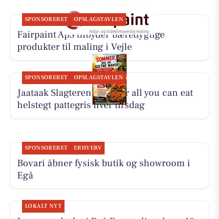
SPONSORERET
OPSLAGSTAVLEN
Fairpaint ApS tilbyder bæredygtige
produkter til maling i Vejle
SPONSORERET
OPSLAGSTAVLEN
Jaataak Slagteren serverer all you can eat
helstegt pattegris hver tirsdag
SPONSORERET
ERHVERV
Bovari åbner fysisk butik og showroom i
Egå
LOKALT NYT