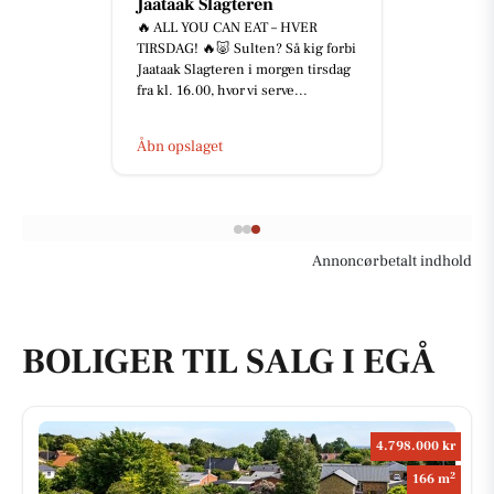
Jaataak Slagteren
🔥 ALL YOU CAN EAT – HVER
TIRSDAG! 🔥🐷 Sulten? Så kig forbi
Jaataak Slagteren i morgen tirsdag
fra kl. 16.00, hvor vi serve...
Åbn opslaget
Annoncørbetalt indhold
BOLIGER TIL SALG I EGÅ
4.798.000 kr
2
166 m