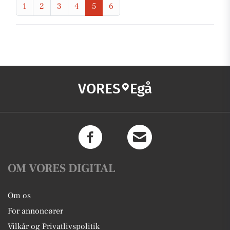
1
2
3
4
5
6
VORES
Egå
OM VORES DIGITAL
Om os
For annoncører
Vilkår og Privatlivspolitik