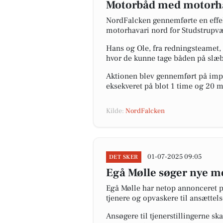
Motorbåd med motorhava
NordFalcken gennemførte en effek
motorhavari nord for Studstrupvæ
Hans og Ole, fra redningsteamet, 
hvor de kunne tage båden på slæb
Aktionen blev gennemført på impon
eksekveret på blot 1 time og 20 
Kilde:
NordFalcken
01-07-2025 09:05
DET SKER
Egå Mølle søger nye me
Egå Mølle har netop annonceret på
tjenere og opvaskere til ansættel
Ansøgere til tjenerstillingerne sk