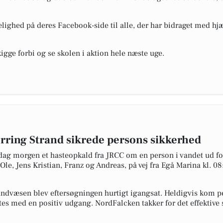
ghed på deres Facebook-side til alle, der har bidraget med hjæl
kigge forbi og se skolen i aktion hele næste uge.
rring Strand sikrede persons sikkerhed
g morgen et hasteopkald fra JRCC om en person i vandet ud for
le, Jens Kristian, Franz og Andreas, på vej fra Egå Marina kl. 0
ndvæsen blev eftersøgningen hurtigt igangsat. Heldigvis kom pe
ttes med en positiv udgang. NordFalcken takker for det effekti