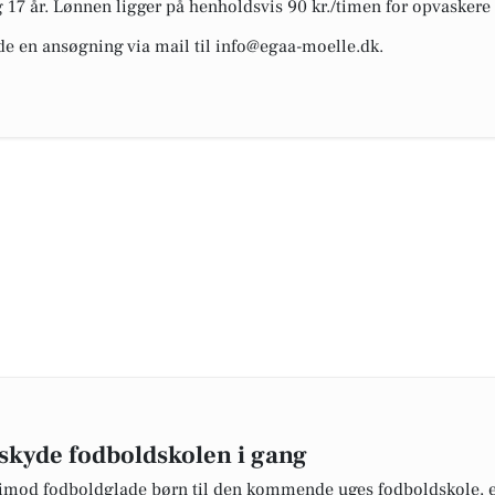
7 år. Lønnen ligger på henholdsvis 90 kr./timen for opvaskere o
nde en ansøgning via mail til info@egaa-moelle.dk.
t skyde fodboldskolen i gang
ge imod fodboldglade børn til den kommende uges fodboldskole, e