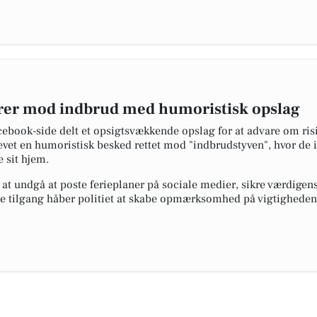
varer mod indbrud med humoristisk opslag
acebook-side delt et opsigtsvækkende opslag for at advare om ris
t en humoristisk besked rettet mod "indbrudstyven", hvor de iro
e sit hjem.
at undgå at poste ferieplaner på sociale medier, sikre værdige
e tilgang håber politiet at skabe opmærksomhed på vigtigheden 