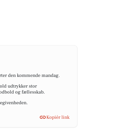
starter den kommende mandag.
old udtrykker stor
odbold og fællesskab.
 begivenheden.
Kopiér link