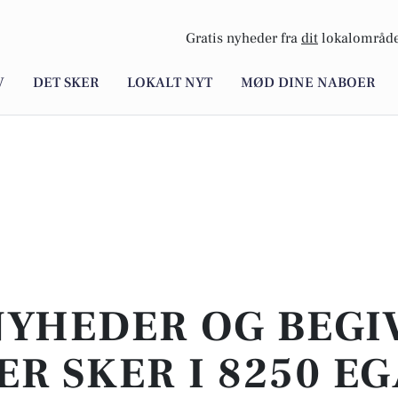
Gratis nyheder fra
dit
lokalområde
V
DET SKER
LOKALT NYT
MØD DINE NABOER
NYHEDER OG BEG
ER SKER I 8250 EG