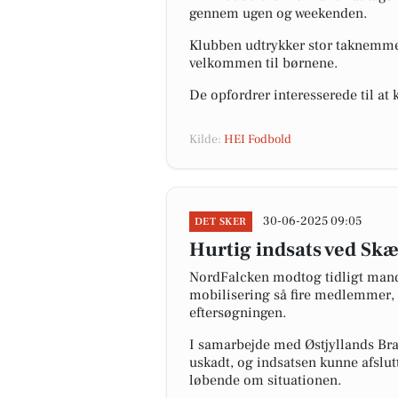
gennem ugen og weekenden.
Klubben udtrykker stor taknemmeli
velkommen til børnene.
De opfordrer interesserede til at 
Kilde:
HEI Fodbold
30-06-2025 09:05
DET SKER
Hurtig indsats ved Skæ
NordFalcken modtog tidligt manda
mobilisering så fire medlemmer, O
eftersøgningen.
I samarbejde med Østjyllands Bra
uskadt, og indsatsen kunne afslu
løbende om situationen.