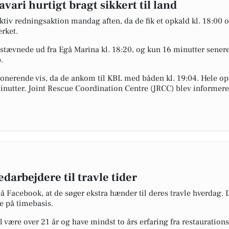
ri hurtigt bragt sikkert til land
tiv redningsaktion mandag aften, da de fik et opkald kl. 18:0
rket.
stævnede ud fra Egå Marina kl. 18:20, og kun 16 minutter senere 
.
erende vis, da de ankom til KBL med båden kl. 19:04. Hele operat
minutter. Joint Rescue Coordination Centre (JRCC) blev informe
darbejdere til travle tider
 Facebook, at de søger ekstra hænder til deres travle hverdag. 
se på timebasis.
al være over 21 år og have mindst to års erfaring fra restauratio