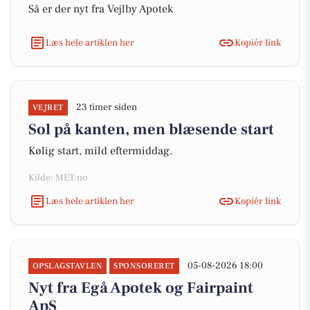
Så er der nyt fra Vejlby Apotek
Læs hele artiklen her
Kopiér link
23 timer siden
VEJRET
Sol på kanten, men blæsende start
Kølig start, mild eftermiddag.
Kilde: MET.no
Læs hele artiklen her
Kopiér link
05-08-2026 18:00
OPSLAGSTAVLEN
SPONSORERET
Nyt fra Egå Apotek og Fairpaint
ApS