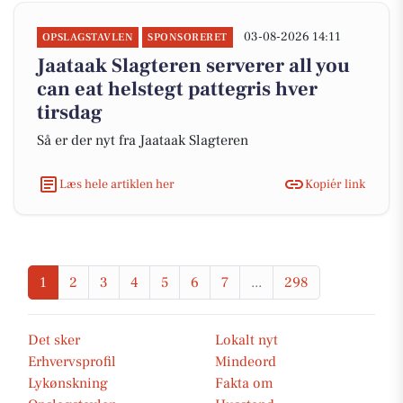
03-08-2026 14:11
OPSLAGSTAVLEN
SPONSORERET
Jaataak Slagteren serverer all you
can eat helstegt pattegris hver
tirsdag
Så er der nyt fra Jaataak Slagteren
Læs hele artiklen her
Kopiér link
1
2
3
4
5
6
7
...
298
Det sker
Lokalt nyt
Erhvervsprofil
Mindeord
Lykønskning
Fakta om