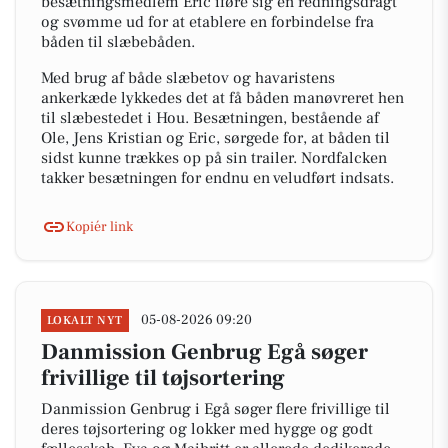
besætningsmedlem Eric iføre sig en redningsdragt
og svømme ud for at etablere en forbindelse fra
båden til slæbebåden.
Med brug af både slæbetov og havaristens
ankerkæde lykkedes det at få båden manøvreret hen
til slæbestedet i Hou. Besætningen, bestående af
Ole, Jens Kristian og Eric, sørgede for, at båden til
sidst kunne trækkes op på sin trailer. Nordfalcken
takker besætningen for endnu en veludført indsats.
Kopiér link
05-08-2026 09:20
LOKALT NYT
Danmission Genbrug Egå søger
frivillige til tøjsortering
Danmission Genbrug i Egå søger flere frivillige til
deres tøjsortering og lokker med hygge og godt