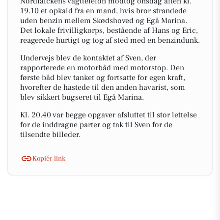
Nordfalckens vagttelefon modtog onsdag aften kl.
19.10 et opkald fra en mand, hvis bror strandede
uden benzin mellem Skødshoved og Egå Marina.
Det lokale frivilligkorps, bestående af Hans og Eric,
reagerede hurtigt og tog af sted med en benzindunk.
Undervejs blev de kontaktet af Sven, der
rapporterede en motorbåd med motorstop. Den
første båd blev tanket og fortsatte for egen kraft,
hvorefter de hastede til den anden havarist, som
blev sikkert bugseret til Egå Marina.
Kl. 20.40 var begge opgaver afsluttet til stor lettelse
for de inddragne parter og tak til Sven for de
tilsendte billeder.
Kopiér link