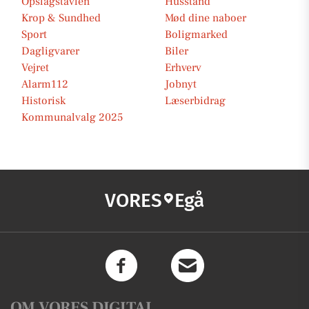
Opslagstavlen
Husstand
Krop & Sundhed
Mød dine naboer
Sport
Boligmarked
Dagligvarer
Biler
Vejret
Erhverv
Alarm112
Jobnyt
Historisk
Læserbidrag
Kommunalvalg 2025
VORES
Egå
OM VORES DIGITAL