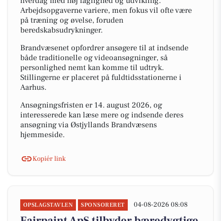
hverdag med høj faglighed og udvikling.
Arbejdsopgaverne variere, men fokus vil ofte være
på træning og øvelse, foruden
beredskabsudrykninger.
Brandvæsenet opfordrer ansøgere til at indsende
både traditionelle og videoansøgninger, så
personlighed nemt kan komme til udtryk.
Stillingerne er placeret på fuldtidsstationerne i
Aarhus.
Ansøgningsfristen er 14. august 2026, og
interesserede kan læse mere og indsende deres
ansøgning via Østjyllands Brandvæsens
hjemmeside.
Kopiér link
04-08-2026 08:08
OPSLAGSTAVLEN
SPONSORERET
Fairpaint ApS tilbyder bæredygtige