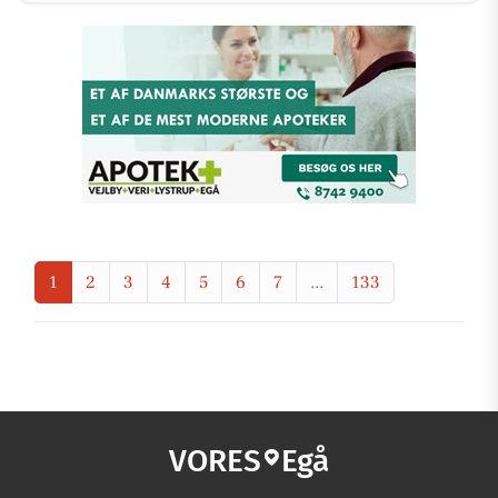
1
2
3
4
5
6
7
...
133
VORES
Egå