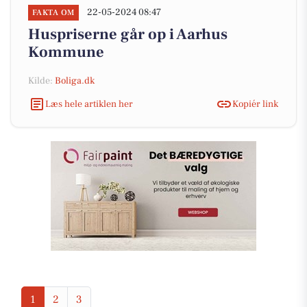
22-05-2024 08:47
FAKTA OM
Huspriserne går op i Aarhus
Kommune
Kilde:
Boliga.dk
Læs hele artiklen her
Kopiér link
1
2
3