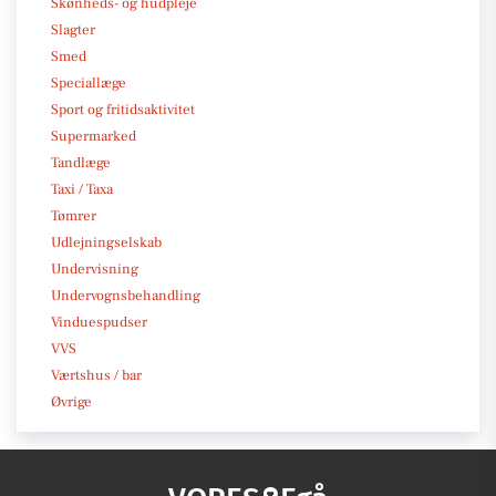
Skønheds- og hudpleje
Slagter
Smed
Speciallæge
Sport og fritidsaktivitet
Supermarked
Tandlæge
Taxi / Taxa
Tømrer
Udlejningselskab
Undervisning
Undervognsbehandling
Vinduespudser
VVS
Værtshus / bar
Øvrige