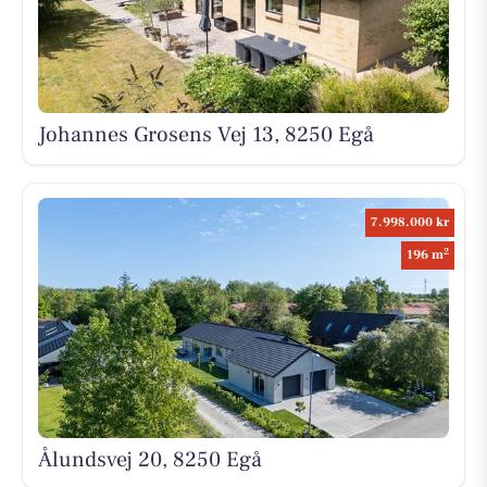
Johannes Grosens Vej 13, 8250 Egå
7.998.000 kr
2
196 m
Ålundsvej 20, 8250 Egå