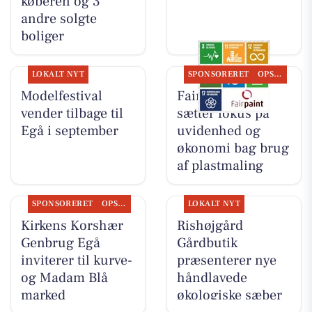
køberen og 3
andre solgte
boliger
LOKALT NYT
SPONSORERET
OPSLAGSTAVLEN
Modelfestival
Fairpaint ApS
vender tilbage til
sætter fokus på
Egå i september
uvidenhed og
økonomi bag brug
af plastmaling
SPONSORERET
OPSLAGSTAVLEN
LOKALT NYT
Kirkens Korshær
Rishøjgård
Genbrug Egå
Gårdbutik
inviterer til kurve-
præsenterer nye
og Madam Blå
håndlavede
marked
økologiske sæber