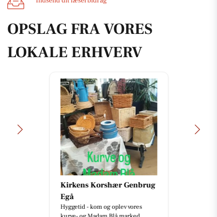
Indsend dit læserbidrag
OPSLAG FRA VORES
LOKALE ERHVERV
Kirkens Korshær Genbrug
Egå
Hyggetid - kom og oplev vores
kurve- og Madam Blå marked