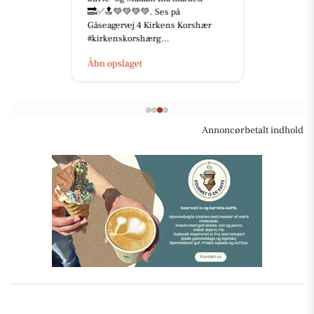
🔜✅🔝💚💚💚💚. Ses på
Gåseagervej 4 Kirkens Korshær
#kirkenskorshærg...
Åbn opslaget
Annoncørbetalt indhold