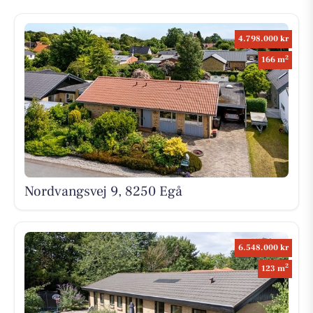
4.798.000 kr
2
166 m
Nordvangsvej 9, 8250 Egå
6.548.000 kr
2
123 m