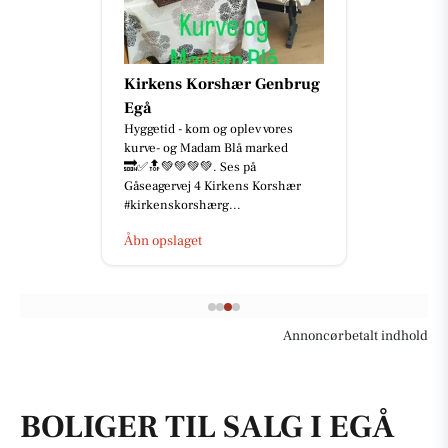
Kirkens Korshær Genbrug
Egå
Hyggetid - kom og oplev vores
kurve- og Madam Blå marked
🔜✅🔝💚💚💚💚. Ses på
Gåseagervej 4 Kirkens Korshær
#kirkenskorshærg...
Åbn opslaget
Annoncørbetalt indhold
BOLIGER TIL SALG I EGÅ