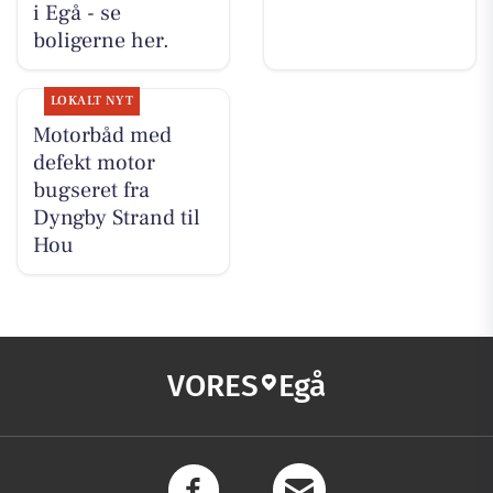
i Egå - se
boligerne her.
LOKALT NYT
Motorbåd med
defekt motor
bugseret fra
Dyngby Strand til
Hou
VORES
Egå