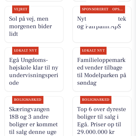
VEJRET
SPONSORERET
OPSLAGSTAVLEN
Sol på vej, men
Nyt fra Egå Apotek
morgenen bider
og Fairpaint ApS
lidt
LOKALT NYT
LOKALT NYT
Egå Ungdoms-
Familieloppemark
højskole klar til ny
ed vender tilbage
undervisningsperi
til Modelparken på
ode
søndag
BOLIGMARKED
BOLIGMARKED
Skæringvangen
Top 6 over dyreste
18B og 3 andre
boliger til salg i
boliger er kommet
Egå. Priser op til
til salg denne uge
29.000.000 kr