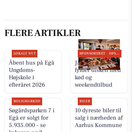
FLERE ARTIKLER
LOKALT NYT
SPONSORERET
OPSLAGSTAVLEN
Åbent hus på Egå
Jaataak Slagteren
Ungdoms-
fylder disken med
Højskole i
kød og
efteråret 2026
weekendtilbud
BOLIGMARKED
BILER
Søgårdsparken 7 i
10 dyreste biler til
Egå er solgt for
salg i nærheden af
5.935.000 - se
Aarhus Kommune