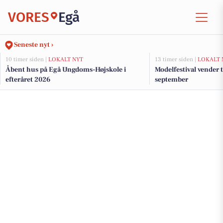
VORES
Egå
Seneste nyt ›
10 timer siden |
LOKALT NYT
13 timer siden |
LOKALT 
Åbent hus på Egå Ungdoms-Højskole i
Modelfestival vender ti
efteråret 2026
september