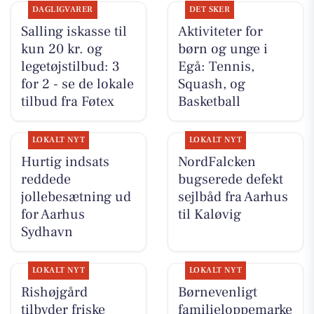
DAGLIGVARER
DET SKER
Salling iskasse til
Aktiviteter for
kun 20 kr. og
børn og unge i
legetøjstilbud: 3
Egå: Tennis,
for 2 - se de lokale
Squash, og
tilbud fra Føtex
Basketball
LOKALT NYT
LOKALT NYT
Hurtig indsats
NordFalcken
reddede
bugserede defekt
jollebesætning ud
sejlbåd fra Aarhus
for Aarhus
til Kaløvig
Sydhavn
LOKALT NYT
LOKALT NYT
Rishøjgård
Børnevenligt
tilbyder friske
familieloppemarke