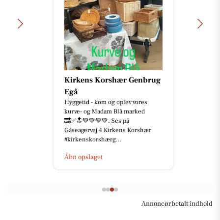
Kirkens Korshær Genbrug
Egå
Hyggetid - kom og oplev vores
kurve- og Madam Blå marked
🔜✅🔝💚💚💚💚. Ses på
Gåseagervej 4 Kirkens Korshær
#kirkenskorshærg...
Åbn opslaget
Annoncørbetalt indhold