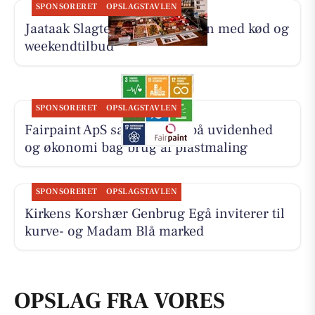
SPONSORERET
OPSLAGSTAVLEN
Jaataak Slagteren fylder disken med kød og
weekendtilbud
SPONSORERET
OPSLAGSTAVLEN
Fairpaint ApS sætter fokus på uvidenhed
og økonomi bag brug af plastmaling
SPONSORERET
OPSLAGSTAVLEN
Kirkens Korshær Genbrug Egå inviterer til
kurve- og Madam Blå marked
OPSLAG FRA VORES