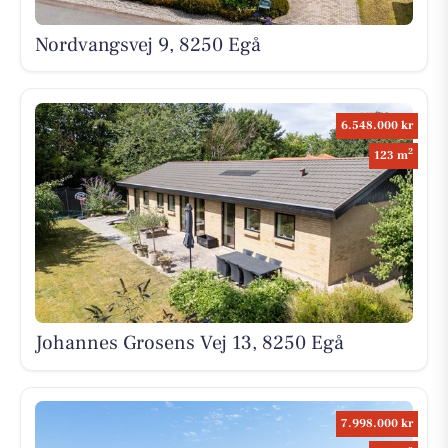
Nordvangsvej 9, 8250 Egå
6.548.000 kr
2
123 m
Johannes Grosens Vej 13, 8250 Egå
7.998.000 kr