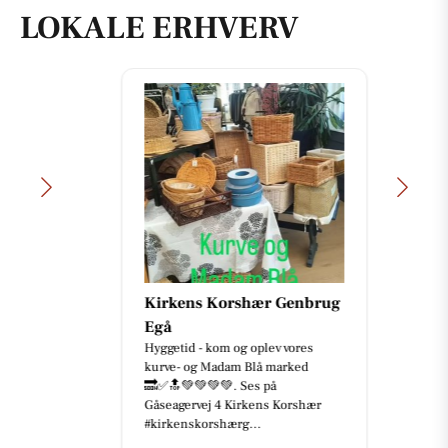
LOKALE ERHVERV
Kirkens Korshær Genbrug
Egå
Hyggetid - kom og oplev vores
kurve- og Madam Blå marked
🔜✅🔝💚💚💚💚. Ses på
Gåseagervej 4 Kirkens Korshær
#kirkenskorshærg...