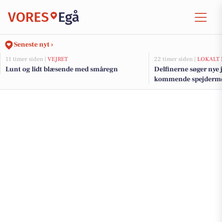
VORES
Egå
Seneste nyt ›
11 timer siden |
VEJRET
22 timer siden |
LOKALT 
Lunt og lidt blæsende med småregn
Delfinerne søger nye j
kommende spejderm