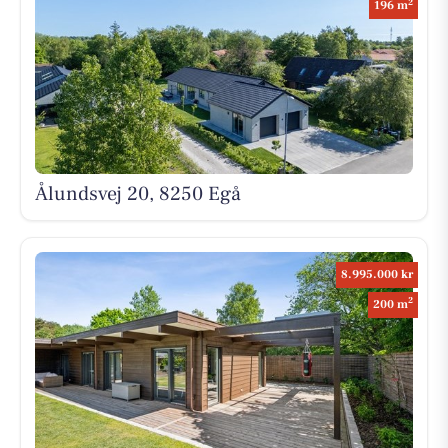
2
196 m
Ålundsvej 20, 8250 Egå
8.995.000 kr
2
200 m