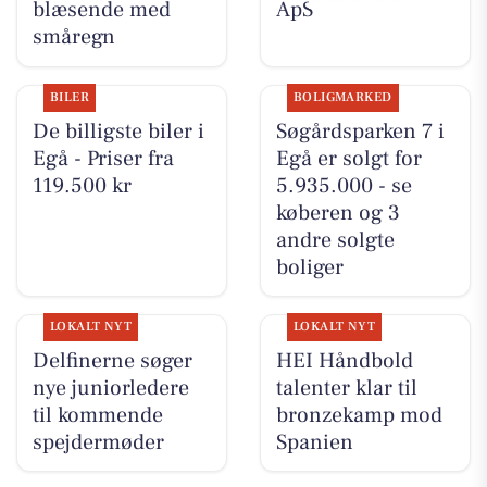
blæsende med
ApS
småregn
BILER
BOLIGMARKED
De billigste biler i
Søgårdsparken 7 i
Egå - Priser fra
Egå er solgt for
119.500 kr
5.935.000 - se
køberen og 3
andre solgte
boliger
LOKALT NYT
LOKALT NYT
Delfinerne søger
HEI Håndbold
nye juniorledere
talenter klar til
til kommende
bronzekamp mod
spejdermøder
Spanien