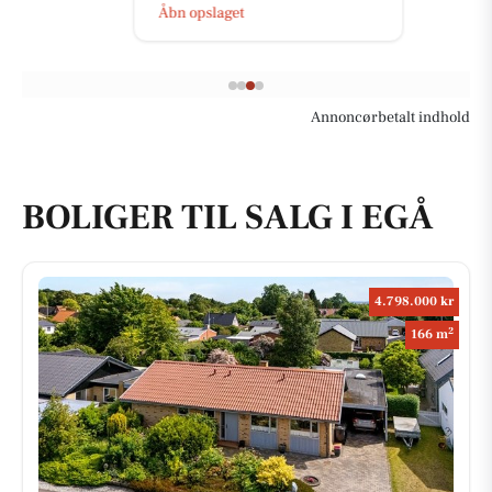
Åbn opslaget
Annoncørbetalt indhold
BOLIGER TIL SALG I EGÅ
4.798.000 kr
2
166 m