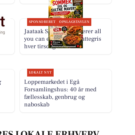
SPONSORERET
OPSLAGSTAVLEN
Jaataak Slagteren serverer all
you can eat helstegt pattegris
hver tirsdag
LOKALT NYT
g
Loppemarkedet i Egå
Forsamlingshus: 40 år med
fællesskab, genbrug og
naboskab
RES LOKALE ERHVERV