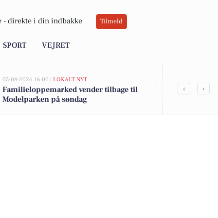
 -
direkte i din indbakke
Tilmeld
SPORT
VEJRET
05-08-2026 16:00 |
LOKALT NYT
05-08-2026 13:01
‹
›
Familieloppemarked vender tilbage til
Skæringvange
Modelparken på søndag
kommet til s
boligerne he