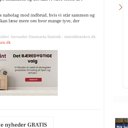
es nabolag mod indbrud, hvis vi står sammen og
u kan læse mere om hvor mange tyve, der
kilder, herunder Danmarks Statistik - statistikbanken.dk.
Kirkens Korshær Genbrug
nken.dk
Egå
u
Vi frivillige er fyldt med energi og
er i sommerhopla 🌞🌞efter vi har
haft sommerferie 🤗🤗🤗🤗🤗🤗🤗
🤗🤗🤗🤗🤗 SE HER HVAD...
Åbn opslaget
le nyheder GRATIS