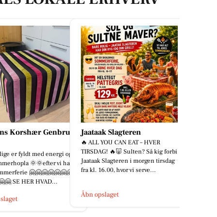
ens Korshær Genbrug
Jaataak Slagteren
🔥 ALL YOU CAN EAT – HVER
TIRSDAG! 🔥🐷 Sulten? Så kig forbi
llige er fyldt med energi og
Jaataak Slagteren i morgen tirsdag
mmerhopla 🌞🌞efter vi har
fra kl. 16.00, hvor vi serve...
ommerferie 🤗🤗🤗🤗🤗🤗🤗
🤗🤗 SE HER HVAD...
Åbn opslaget
slaget