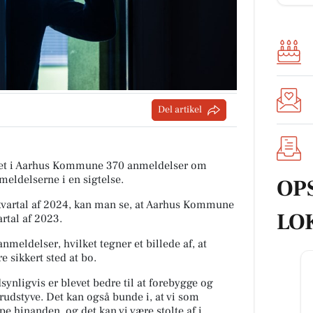
Del artikel
itiet i Aarhus Kommune 370 anmeldelser om
meldelserne i en sigtelse.
OP
vartal af 2024, kan man se, at Aarhus Kommune
LO
artal af 2023.
nmeldelser, hvilket tegner et billede af, at
 sikkert sted at bo.
ynligvis er blevet bedre til at forebygge og
rudstyve. Det kan også bunde i, at vi som
pe hinanden, og det kan vi være stolte af i