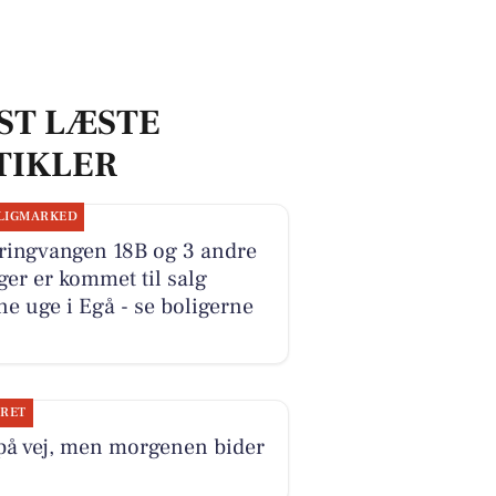
ST LÆSTE
TIKLER
LIGMARKED
ringvangen 18B og 3 andre
ger er kommet til salg
e uge i Egå - se boligerne
JRET
på vej, men morgenen bider