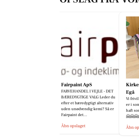
Fairpaint ApS
Kirk
FARVEHANDEL I VEJLE - DET
Egå
BÆREDYGTIGE VALG Leder du
Vi frivi
efter et bæredygtigt alternativ
er i so
uden unødvendig kemi? Så er
haft s
Fairpaint det...
🤗🤗🤗
Åbn opslaget
Åbn op