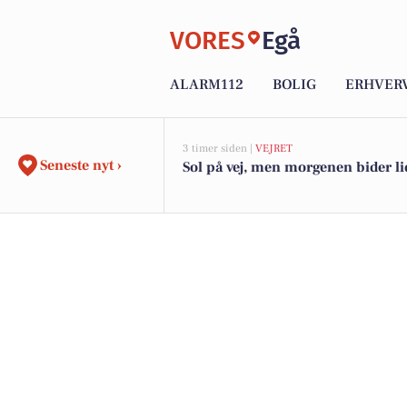
VORES
Egå
ALARM112
BOLIG
ERHVER
3 timer siden |
VEJRET
Seneste nyt ›
Sol på vej, men morgenen bider li