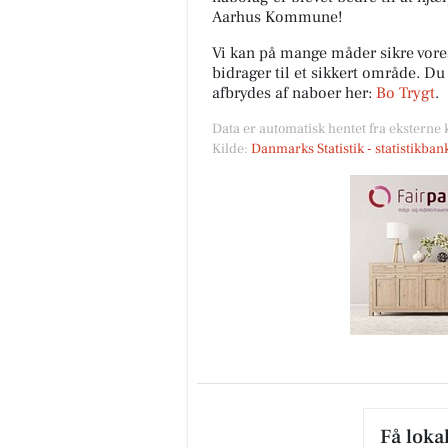
Aarhus Kommune!
Vi kan på mange måder sikre vor
bidrager til et sikkert område. D
afbrydes af naboer her:
Bo Trygt
.
Data er automatisk hentet fra eksterne 
Fairpaint ApS
Kilde:
Danmarks Statistik - statistikba
FARVEHANDEL I VEJLE - DET
BÆREDYGTIGE VALG Leder d
efter et bæredygtigt alternativ
uden unødvendig kemi? Så er
Fairpaint det...
Åbn opslaget
Få loka