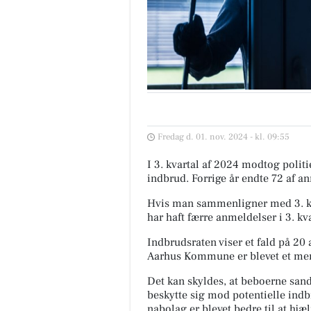
Fredag d. 01. nov. 2024 - kl. 09:55
I 3. kvartal af 2024 modtog pol
indbrud. Forrige år endte 72 af an
Hvis man sammenligner med 3. k
har haft færre anmeldelser i 3. kv
Indbrudsraten viser et fald på 20 a
Aarhus Kommune er blevet et mere
Det kan skyldes, at beboerne sands
beskytte sig mod potentielle indb
nabolag er blevet bedre til at hjæl