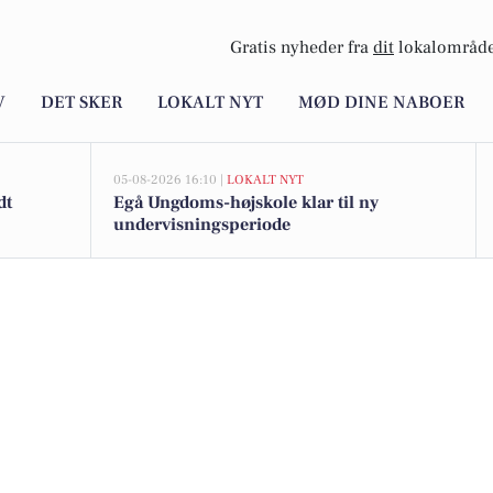
Gratis nyheder fra
dit
lokalområde
V
DET SKER
LOKALT NYT
MØD DINE NABOER
05-08-2026 16:10 |
LOKALT NYT
dt
Egå Ungdoms-højskole klar til ny
undervisningsperiode