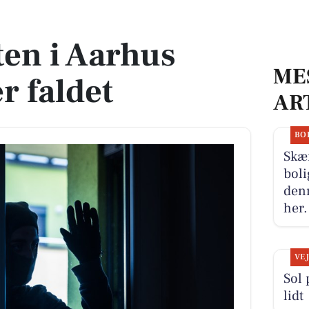
ldet
en i Aarhus
ME
 faldet
AR
BO
Skæ
boli
denn
her.
VE
Sol 
lidt