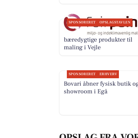
SPONSORERET
OPSLAGSTAVLEN
Fairpaint ApS tilbyder
bæredygtige produkter til
maling i Vejle
SPONSORERET
ERHVERV
Bovari åbner fysisk butik o
showroom i Egå
OPSLAG FRA VO