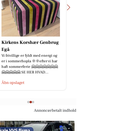
Jaataak Slagteren
🔥 ALL YOU CAN EAT – HVER
TIRSDAG! 🔥🐷 Sulten? Så kig forbi
Jaataak Slagteren i morgen tirsdag
fra kl. 16.00, hvor vi serve...
Åbn opslaget
Annoncørbetalt indhold