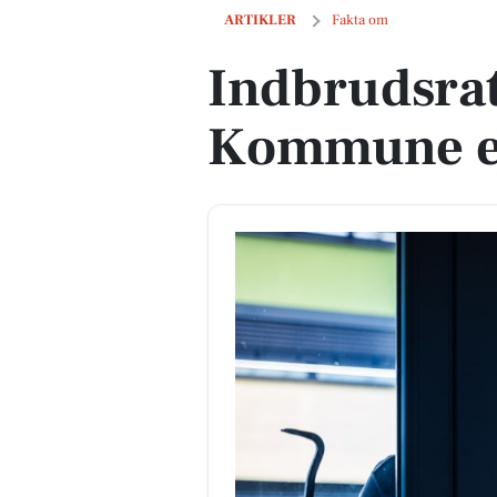
Indbrudsraten i Aarhus Kommune er fa
ARTIKLER
Fakta om
Indbrudsrat
Kommune er