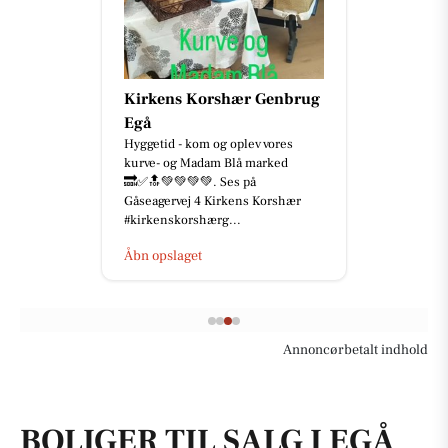
Kirkens Korshær Genbrug
Egå
Hyggetid - kom og oplev vores
kurve- og Madam Blå marked
🔜✅🔝💚💚💚💚. Ses på
Gåseagervej 4 Kirkens Korshær
#kirkenskorshærg...
Åbn opslaget
Annoncørbetalt indhold
BOLIGER TIL SALG I EGÅ