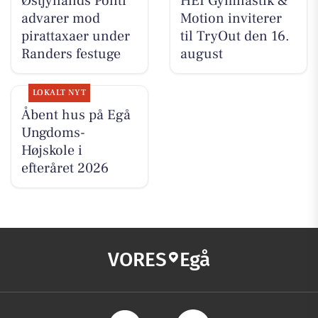
Østjyllands Politi
HEI Gymnastik &
advarer mod
Motion inviterer
pirattaxaer under
til TryOut den 16.
Randers festuge
august
LOKALT NYT
Åbent hus på Egå
Ungdoms-
Højskole i
efteråret 2026
VORES
Egå