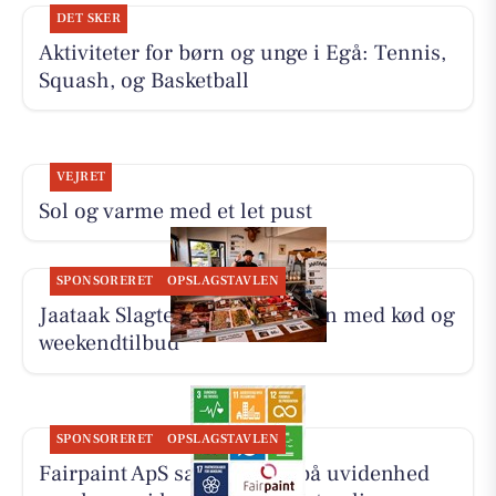
DET SKER
Aktiviteter for børn og unge i Egå: Tennis,
Squash, og Basketball
VEJRET
Sol og varme med et let pust
SPONSORERET
OPSLAGSTAVLEN
Jaataak Slagteren fylder disken med kød og
weekendtilbud
SPONSORERET
OPSLAGSTAVLEN
Fairpaint ApS sætter fokus på uvidenhed