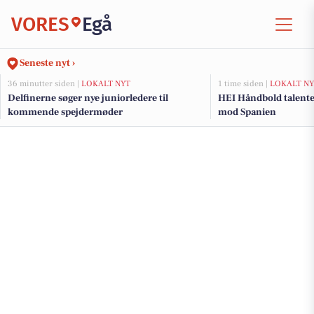
VORES
Egå
Seneste nyt ›
36 minutter siden |
LOKALT NYT
1 time siden |
LOKALT NY
Delfinerne søger nye juniorledere til
HEI Håndbold talente
kommende spejdermøder
mod Spanien