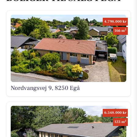
4.798.000 kr
2
166 m
Nordvangsvej 9, 8250 Egå
6.548.000 kr
2
123 m