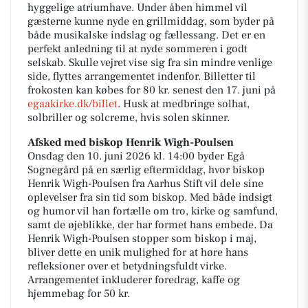
hyggelige atriumhave. Under åben himmel vil
gæsterne kunne nyde en grillmiddag, som byder på
både musikalske indslag og fællessang. Det er en
perfekt anledning til at nyde sommeren i godt
selskab. Skulle vejret vise sig fra sin mindre venlige
side, flyttes arrangementet indenfor. Billetter til
frokosten kan købes for 80 kr. senest den 17. juni på
egaakirke.dk/billet
. Husk at medbringe solhat,
solbriller og solcreme, hvis solen skinner.
Afsked med biskop Henrik Wigh-Poulsen
Onsdag den 10. juni 2026 kl. 14:00 byder Egå
Sognegård på en særlig eftermiddag, hvor biskop
Henrik Wigh-Poulsen fra Aarhus Stift vil dele sine
oplevelser fra sin tid som biskop. Med både indsigt
og humor vil han fortælle om tro, kirke og samfund,
samt de øjeblikke, der har formet hans embede. Da
Henrik Wigh-Poulsen stopper som biskop i maj,
bliver dette en unik mulighed for at høre hans
refleksioner over et betydningsfuldt virke.
Arrangementet inkluderer foredrag, kaffe og
hjemmebag for 50 kr.