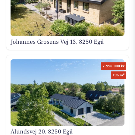
Johannes Grosens Vej 13, 8250 Egå
7.998.000 kr
2
196 m
Ålundsvej 20, 8250 Egå