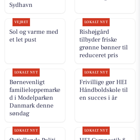
Sydhavn
VEJRET
LOKALT NYT
Sol og varme med
Rishøjgård
et let pust
tilbyder friske
grønne bønner til
reduceret pris
LOKALT NYT
LOKALT NYT
Børnevenligt
Frivillige gør HEI
familieloppemarke
Håndboldskole til
d i Modelparken
en succes i år
Danmark denne
søndag
LOKALT NYT
LOKALT NYT