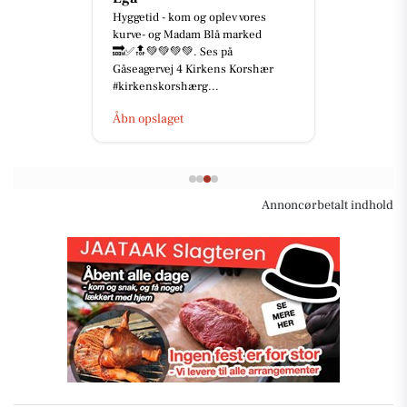
Hyggetid - kom og oplev vores
kurve- og Madam Blå marked
🔜✅🔝💚💚💚💚. Ses på
Gåseagervej 4 Kirkens Korshær
#kirkenskorshærg...
Åbn opslaget
Annoncørbetalt indhold