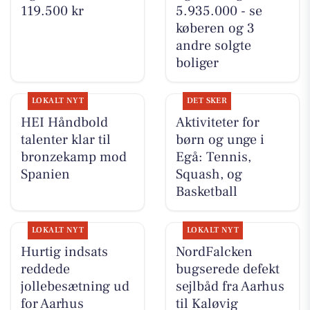
119.500 kr
5.935.000 - se
køberen og 3
andre solgte
boliger
LOKALT NYT
DET SKER
HEI Håndbold
Aktiviteter for
talenter klar til
børn og unge i
bronzekamp mod
Egå: Tennis,
Spanien
Squash, og
Basketball
LOKALT NYT
LOKALT NYT
Hurtig indsats
NordFalcken
reddede
bugserede defekt
jollebesætning ud
sejlbåd fra Aarhus
for Aarhus
til Kaløvig