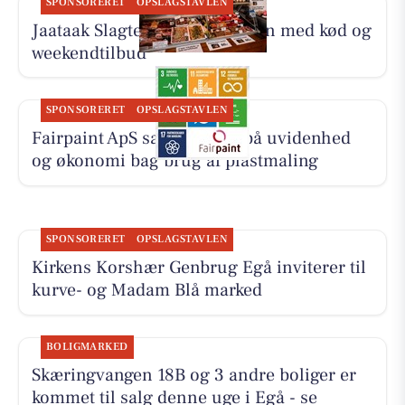
SPONSORERET
OPSLAGSTAVLEN
Jaataak Slagteren fylder disken med kød og
weekendtilbud
SPONSORERET
OPSLAGSTAVLEN
Fairpaint ApS sætter fokus på uvidenhed
og økonomi bag brug af plastmaling
SPONSORERET
OPSLAGSTAVLEN
Kirkens Korshær Genbrug Egå inviterer til
kurve- og Madam Blå marked
BOLIGMARKED
Skæringvangen 18B og 3 andre boliger er
kommet til salg denne uge i Egå - se