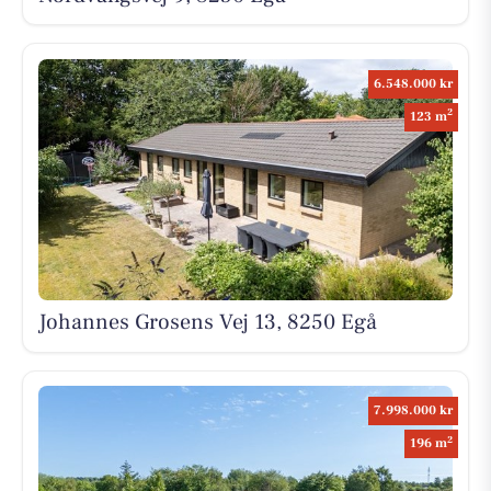
6.548.000 kr
2
123 m
Johannes Grosens Vej 13, 8250 Egå
7.998.000 kr
2
196 m