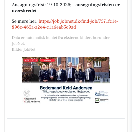
Ansøgningsfrist: 19-10-2025;
- ansøgningsfristen er
overskredet
Se mere her:
https://job.jobnet.dk/find-job/7571fc1e-
896c-465a-a2e4-c1a6eab5c9ad
Data er automatisk hentet fra eksterne kilder, herunder
JobNet.
Kilde: JobNet