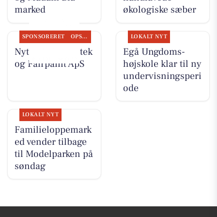
marked
økologiske sæber
SPONSORERET
OPSLAGSTAVLEN
LOKALT NYT
Nyt fra Egå Apotek
Egå Ungdoms-
og Fairpaint ApS
højskole klar til ny
undervisningsperi
ode
LOKALT NYT
Familieloppemark
ed vender tilbage
til Modelparken på
søndag