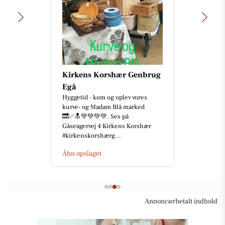
Kirkens Korshær Genbrug
Egå
Hyggetid - kom og oplev vores
kurve- og Madam Blå marked
🔜✅🔝💚💚💚💚. Ses på
Gåseagervej 4 Kirkens Korshær
#kirkenskorshærg...
Åbn opslaget
Annoncørbetalt indhold