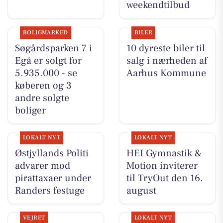
weekendtilbud
BOLIGMARKED
BILER
Søgårdsparken 7 i
10 dyreste biler til
Egå er solgt for
salg i nærheden af
5.935.000 - se
Aarhus Kommune
køberen og 3
andre solgte
boliger
LOKALT NYT
LOKALT NYT
Østjyllands Politi
HEI Gymnastik &
advarer mod
Motion inviterer
pirattaxaer under
til TryOut den 16.
Randers festuge
august
VEJRET
LOKALT NYT