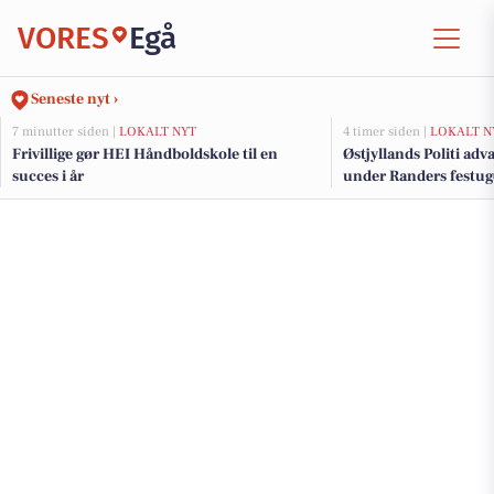
VORES
Egå
Seneste nyt ›
7 minutter siden |
LOKALT NYT
4 timer siden |
LOKALT N
Frivillige gør HEI Håndboldskole til en
Østjyllands Politi ad
succes i år
under Randers festug