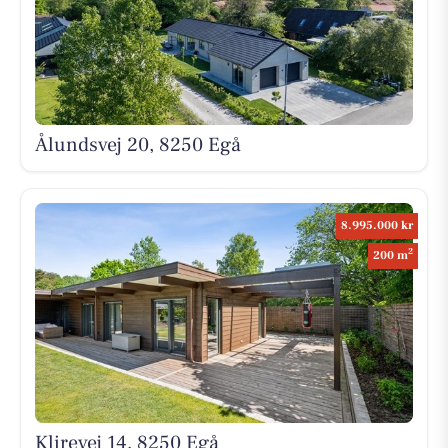
Ålundsvej 20, 8250 Egå
8.995.000 kr
2
200 m
Klirevej 14, 8250 Egå