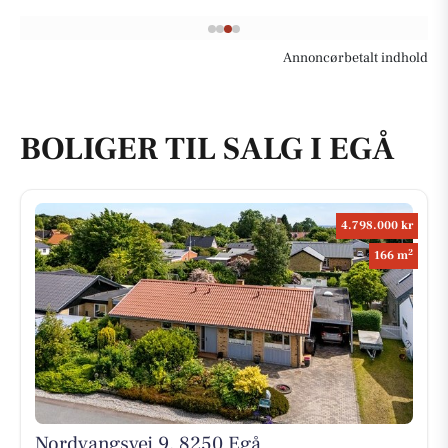
Annoncørbetalt indhold
BOLIGER TIL SALG I EGÅ
4.798.000 kr
2
166 m
Nordvangsvej 9, 8250 Egå