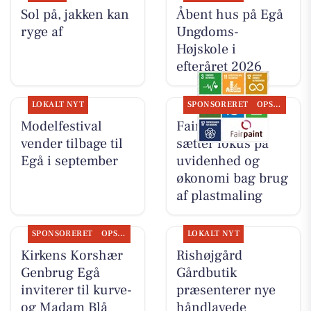
Sol på, jakken kan
Åbent hus på Egå
ryge af
Ungdoms-
Højskole i
efteråret 2026
LOKALT NYT
SPONSORERET
OPSLAGSTAVLEN
Modelfestival
Fairpaint ApS
vender tilbage til
sætter fokus på
Egå i september
uvidenhed og
økonomi bag brug
af plastmaling
SPONSORERET
OPSLAGSTAVLEN
LOKALT NYT
Kirkens Korshær
Rishøjgård
Genbrug Egå
Gårdbutik
inviterer til kurve-
præsenterer nye
og Madam Blå
håndlavede