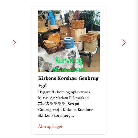
Kirkens Korshær Genbrug
Egå
Hyggetid - kom og oplev vores
kurve- og Madam Blå marked
🔜✅🔝💚💚💚💚. Ses på
Gåseagervej 4 Kirkens Korshær
#kirkenskorshærg...
Åbn opslaget