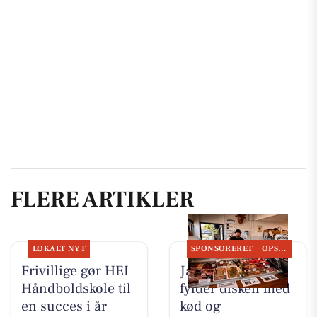
FLERE ARTIKLER
LOKALT NYT
SPONSORERET
OPSLAGSTAVLEN
Frivillige gør HEI
Jaataak Slagteren
Håndboldskole til
fylder disken med
en succes i år
kød og