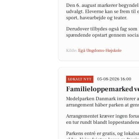
Den 6. august markerer begyndels
udvalgt. Eleverne kan se frem til
sport, havearbejde og teater.
Derudover tilbydes også fag som k
spændende opstart gennem socia
Kilde:
Egå Ungdoms-Højskole
05-08-2026 16:00
LOKALT NYT
Familieloppemarked ve
Modelparken Danmark inviterer al
arrangement håber parken at gens
Arrangementet kræver ingen forudg
en tur rundt blandt loppestandene
Parkens entré er gratis, og lokal