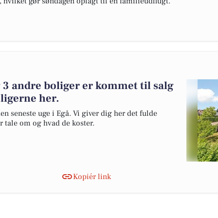
r, hvilket gør søndagen oplagt til en familieudflugt.
3 andre boliger er kommet til salg
ligerne her.
en seneste uge i Egå. Vi giver dig her det fulde
er tale om og hvad de koster.
Kopiér link