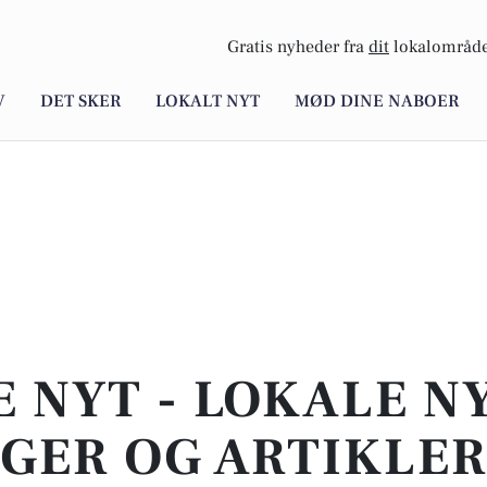
Gratis nyheder fra
dit
lokalområde
V
DET SKER
LOKALT NYT
MØD DINE NABOER
E NYT - LOKALE N
GER OG ARTIKLER