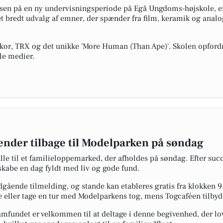
en på en ny undervisningsperiode på Egå Ungdoms-højskole, efte
 et bredt udvalg af emner, der spænder fra film, keramik og analo
or, TRX og det unikke 'More Human (Than Ape)'. Skolen opfordrer
le medier.
nder tilbage til Modelparken på søndag
le til et familieloppemarked, der afholdes på søndag. Efter su
kabe en dag fyldt med liv og gode fund.
ående tilmelding, og stande kan etableres gratis fra klokken 9.
 eller tage en tur med Modelparkens tog, mens Togcaféen tilbyd
samfundet er velkommen til at deltage i denne begivenhed, der lov