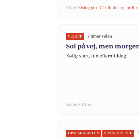
Kilde:
Rishøjgård Gårdbutik og Jordbr
7 timer siden
VEJRET
Sol på vej, men morgen
Kølig start, lun eftermiddag.
Kilde: MET.no
OPSLAGSTAVLEN
SPONSORERET