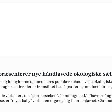
præsenterer nye håndlavede økologiske sæ
gen fyldt hylderne op med deres populære håndlavede økologiske
logiske olier, der er fremstillet i små partier og modnet i fire ug
de varianter som "gartnersæben", "honningmælk", "havtorn" og 
e, er "royal baby" varianten tilgængelig i børnehjørnet. Gårdbut