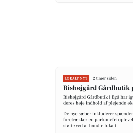
2 timer siden
LOKALT NYT
Rishøjgård Gårdbutik 
Rishøjgård Gårdbutik i Egå har i
deres høje indhold af plejende øko
De nye sæber inkluderer spænden
foretrækker en parfumefri oplevels
støtte ved at handle lokalt.