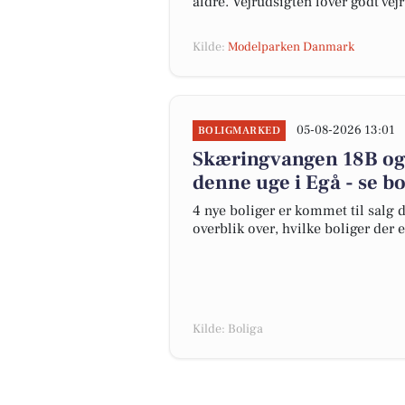
aldre. Vejrudsigten lover godt vej
Kilde:
Modelparken Danmark
05-08-2026 13:01
BOLIGMARKED
Skæringvangen 18B og 
denne uge i Egå - se bo
4 nye boliger er kommet til salg d
overblik over, hvilke boliger der 
Kilde: Boliga