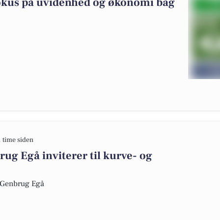
fokus på uvidenhed og økonomi bag
1 time siden
ug Egå inviterer til kurve- og
r Genbrug Egå