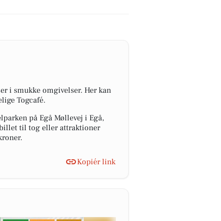
r i smukke omgivelser. Her kan
elige Togcafé.
lparken på Egå Møllevej i Egå,
llet til tog eller attraktioner
kroner.
Kopiér link