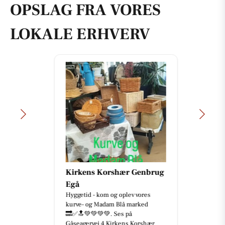
OPSLAG FRA VORES
LOKALE ERHVERV
Kirkens Korshær Genbrug
Egå
Hyggetid - kom og oplev vores
kurve- og Madam Blå marked
🔜✅🔝💚💚💚💚. Ses på
Gåseagervej 4 Kirkens Korshær