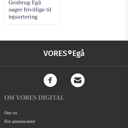
Genbrug Egå
søger frivillige til
tøjsortering
VORES
Egå
OM VORES DIGITAL
Om os
For annoncører