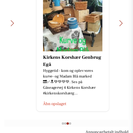
Kirkens Korshær Genbrug
Egå
Hyggetid - kom og oplev vores
kurve- og Madam Blå marked
🔜✅🔝💚💚💚💚. Ses på
Gåseagervej 4 Kirkens Korshær
#kirkenskorshærg...
Åbn opslaget
Annoncørbetalt indhold