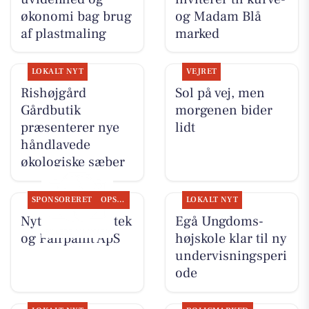
økonomi bag brug
og Madam Blå
af plastmaling
marked
LOKALT NYT
VEJRET
Rishøjgård
Sol på vej, men
Gårdbutik
morgenen bider
præsenterer nye
lidt
håndlavede
økologiske sæber
SPONSORERET
OPSLAGSTAVLEN
LOKALT NYT
Nyt fra Egå Apotek
Egå Ungdoms-
og Fairpaint ApS
højskole klar til ny
undervisningsperi
ode