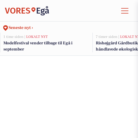
VORES
Egå
Seneste nyt ›
1 time siden |
LOKALT NYT
7 timer siden |
LOKALT N
Modelfestival vender tilbage til Egå i
Rishøjgård Gårdbutik
september
håndlavede økologis