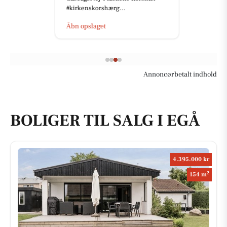
#kirkenskorshærg...
Åbn opslaget
Annoncørbetalt indhold
BOLIGER TIL SALG I EGÅ
4.395.000 kr
2
154 m