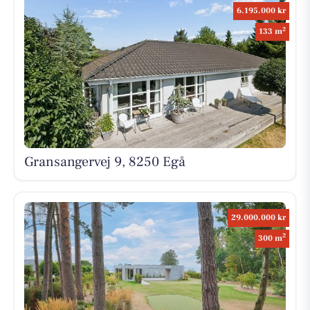
6.195.000 kr
2
133 m
Gransangervej 9, 8250 Egå
29.000.000 kr
2
300 m