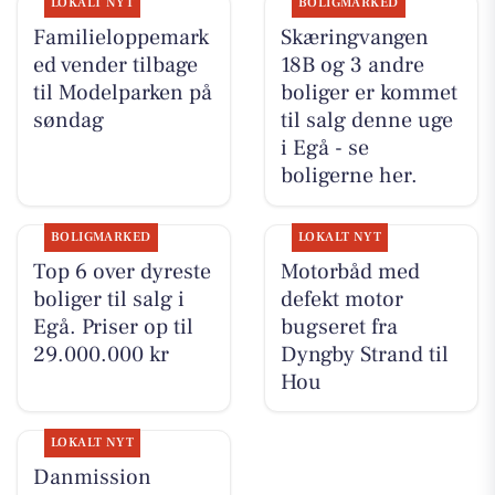
LOKALT NYT
BOLIGMARKED
Familieloppemark
Skæringvangen
ed vender tilbage
18B og 3 andre
til Modelparken på
boliger er kommet
søndag
til salg denne uge
i Egå - se
boligerne her.
BOLIGMARKED
LOKALT NYT
Top 6 over dyreste
Motorbåd med
boliger til salg i
defekt motor
Egå. Priser op til
bugseret fra
29.000.000 kr
Dyngby Strand til
Hou
LOKALT NYT
Danmission