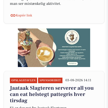
man ser mistænkelig aktivitet.
Kopiér link
03-08-2026 14:11
OPSLAGSTAVLEN
SPONSORERET
Jaataak Slagteren serverer all you
can eat helstegt pattegris hver
tirsdag