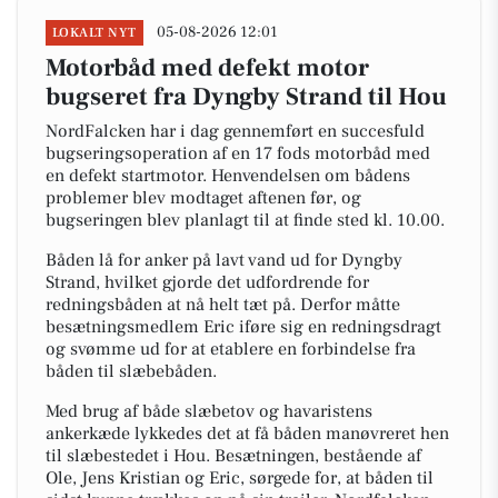
05-08-2026 12:01
LOKALT NYT
Motorbåd med defekt motor
bugseret fra Dyngby Strand til Hou
NordFalcken har i dag gennemført en succesfuld
bugseringsoperation af en 17 fods motorbåd med
en defekt startmotor. Henvendelsen om bådens
problemer blev modtaget aftenen før, og
bugseringen blev planlagt til at finde sted kl. 10.00.
Båden lå for anker på lavt vand ud for Dyngby
Strand, hvilket gjorde det udfordrende for
redningsbåden at nå helt tæt på. Derfor måtte
besætningsmedlem Eric iføre sig en redningsdragt
og svømme ud for at etablere en forbindelse fra
båden til slæbebåden.
Med brug af både slæbetov og havaristens
ankerkæde lykkedes det at få båden manøvreret hen
til slæbestedet i Hou. Besætningen, bestående af
Ole, Jens Kristian og Eric, sørgede for, at båden til