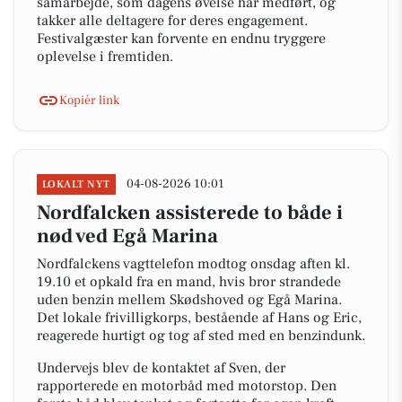
samarbejde, som dagens øvelse har medført, og
takker alle deltagere for deres engagement.
Festivalgæster kan forvente en endnu tryggere
oplevelse i fremtiden.
Kopiér link
04-08-2026 10:01
LOKALT NYT
Nordfalcken assisterede to både i
nød ved Egå Marina
Nordfalckens vagttelefon modtog onsdag aften kl.
19.10 et opkald fra en mand, hvis bror strandede
uden benzin mellem Skødshoved og Egå Marina.
Det lokale frivilligkorps, bestående af Hans og Eric,
reagerede hurtigt og tog af sted med en benzindunk.
Undervejs blev de kontaktet af Sven, der
rapporterede en motorbåd med motorstop. Den