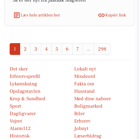
Så er der nyt fra Jaataak Slagteren
Læs hele artiklen her
Kopiér link
1
2
3
4
5
6
7
...
298
Det sker
Lokalt nyt
Erhvervsprofil
Mindeord
Lykønskning
Fakta om
Opslagstavlen
Husstand
Krop & Sundhed
Mød dine naboer
Sport
Boligmarked
Dagligvarer
Biler
Vejret
Erhverv
Alarm112
Jobnyt
Historisk
Læserbidrag