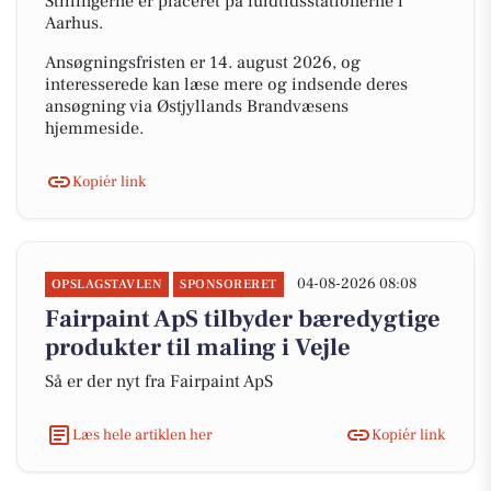
Stillingerne er placeret på fuldtidsstationerne i
Aarhus.
Ansøgningsfristen er 14. august 2026, og
interesserede kan læse mere og indsende deres
ansøgning via Østjyllands Brandvæsens
hjemmeside.
Kopiér link
04-08-2026 08:08
OPSLAGSTAVLEN
SPONSORERET
Fairpaint ApS tilbyder bæredygtige
produkter til maling i Vejle
Så er der nyt fra Fairpaint ApS
Læs hele artiklen her
Kopiér link