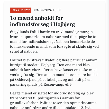
03-08-2026 16:00
LOKALT NYT
To mænd anholdt for
indbrudsforsøg i Højbjerg
Østjyllands Politi havde en travl mandag morgen,
hvor en opmærksom nabo var med til at pågribe to
mænd for indbrudsforsøg. Naboen bemærkede de
to maskerende mænd, som forsøgte at skjule sig ved
synet af naboen.
Politiet blev straks tilkaldt, og flere patruljer ankom
hurtigt til stedet i Højbjerg. Den ene mand blev
anholdt kort efter, efter at have kastet en taske med
værktøj fra sig. Den anden mand blev senere fundet
på Oddervej, nu på et løbehjul, og anholdt på en
parkeringsplads på Rosenvangs Allé.
Begge mænd er sigtet for indbrudsforsøg og blev
transporteret til politigården i Aarhus for
grundlovsforhør. Politiet roser den opmærksomme
nabo og opfordrer andre til at kontakte 112, hvis