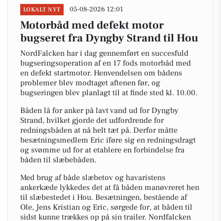
05-08-2026 12:01
LOKALT NYT
Motorbåd med defekt motor
bugseret fra Dyngby Strand til Hou
NordFalcken har i dag gennemført en succesfuld
bugseringsoperation af en 17 fods motorbåd med
en defekt startmotor. Henvendelsen om bådens
problemer blev modtaget aftenen før, og
bugseringen blev planlagt til at finde sted kl. 10.00.
Båden lå for anker på lavt vand ud for Dyngby
Strand, hvilket gjorde det udfordrende for
redningsbåden at nå helt tæt på. Derfor måtte
besætningsmedlem Eric iføre sig en redningsdragt
og svømme ud for at etablere en forbindelse fra
båden til slæbebåden.
Med brug af både slæbetov og havaristens
ankerkæde lykkedes det at få båden manøvreret hen
til slæbestedet i Hou. Besætningen, bestående af
Ole, Jens Kristian og Eric, sørgede for, at båden til
sidst kunne trækkes op på sin trailer. Nordfalcken