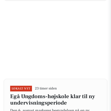
23 timer siden
LOKALT NYT
Egå Ungdoms-højskole klar til ny
undervisningsperiode
Den 6. august markerer begyndelsen på en ny