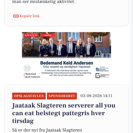
man ser mistænkelig aktivitet.
Kopiér link
03-08-2026 14:11
OPSLAGSTAVLEN
SPONSORERET
Jaataak Slagteren serverer all you
can eat helstegt pattegris hver
tirsdag
Så er der nyt fra Jaataak Slagteren