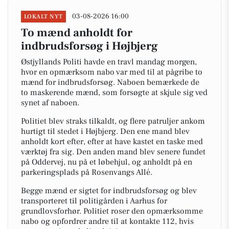
03-08-2026 16:00
LOKALT NYT
To mænd anholdt for
indbrudsforsøg i Højbjerg
Østjyllands Politi havde en travl mandag morgen,
hvor en opmærksom nabo var med til at pågribe to
mænd for indbrudsforsøg. Naboen bemærkede de
to maskerende mænd, som forsøgte at skjule sig ved
synet af naboen.
Politiet blev straks tilkaldt, og flere patruljer ankom
hurtigt til stedet i Højbjerg. Den ene mand blev
anholdt kort efter, efter at have kastet en taske med
værktøj fra sig. Den anden mand blev senere fundet
på Oddervej, nu på et løbehjul, og anholdt på en
parkeringsplads på Rosenvangs Allé.
Begge mænd er sigtet for indbrudsforsøg og blev
transporteret til politigården i Aarhus for
grundlovsforhør. Politiet roser den opmærksomme
nabo og opfordrer andre til at kontakte 112, hvis