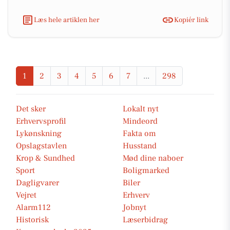
Læs hele artiklen her
Kopiér link
1
2
3
4
5
6
7
...
298
Det sker
Lokalt nyt
Erhvervsprofil
Mindeord
Lykønskning
Fakta om
Opslagstavlen
Husstand
Krop & Sundhed
Mød dine naboer
Sport
Boligmarked
Dagligvarer
Biler
Vejret
Erhverv
Alarm112
Jobnyt
Historisk
Læserbidrag